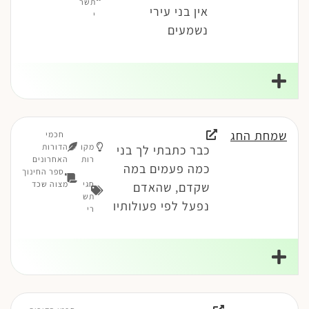
תשר
אין בני עירי
י
נשמעים
שמחת החג
חכמי
מקו
הדורות
כבר כתבתי לך בני
רות
האחרונים
כמה פעמים במה
ספר החינוך
חגי
מצוה שכד
שקדם, שהאדם
תש
נפעל לפי פעולותיו
רי