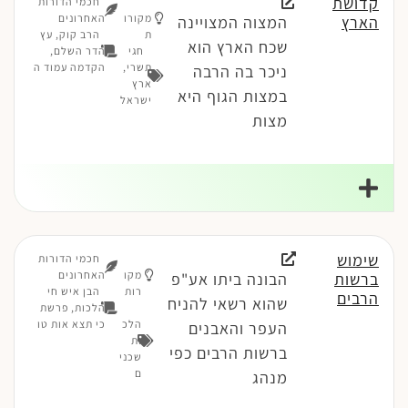
קדושת
חכמי הדורות
מקורו
האחרונים
הארץ
המצוה המצויינה
ת
הרב קוק, עץ
שכח הארץ הוא
חגי
הדר השלם,
תשרי
,
הקדמה עמוד ה
ניכר בה הרבה
ארץ
במצות הגוף היא
ישראל
מצות
שימוש
חכמי הדורות
מקו
האחרונים
ברשות
הבונה ביתו אע"פ
רות
הבן איש חי
הרבים
שהוא רשאי להניח
הלכות, פרשת
הלכ
כי תצא אות טו
העפר והאבנים
ות
ברשות הרבים כפי
שכני
ם
מנהג