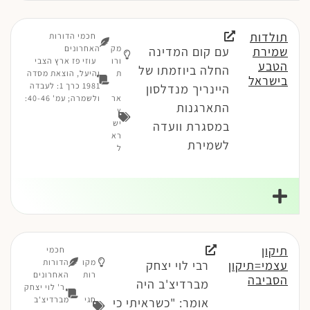
תולדות
חכמי הדורות
מק
האחרונים
שמירת
עם קום המדינה
ורו
עוזי פז ארץ הצבי
הטבע
החלה ביוזמתו של
ת
והיעל, הוצאת מסדה
בישראל
1981 כרך 1: לעבדה
היינריך מנדלסון
אר
ולשמרה; עמ' 40-46:
התארגנות
ץ
יש
במסגרת וועדה
רא
לשמירת
ל
תיקון
חכמי
מקו
הדורות
עצמי=תיקון
רבי לוי יצחק
רות
האחרונים
הסביבה
מברדיצ'ב היה
ר' לוי יצחק
חגי
מברדיצ'ב
אומר: "כשראיתי כי