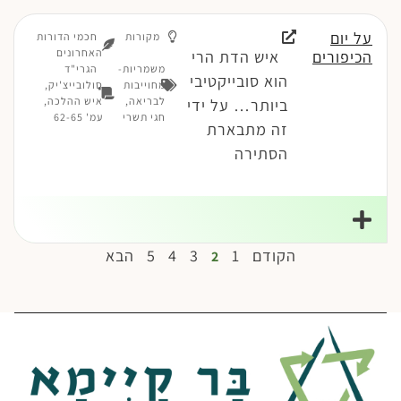
על יום
מקורות
חכמי הדורות
האחרונים
הכיפורים
איש הדת הרי
משמריות-
הגרי"ד
הוא סובייקטיבי
מחוייבות
סולובייצ'יק,
לבריאה
,
איש ההלכה,
ביותר… על ידי
חגי תשרי
עמ' 62-65
זה מתבארת
הסתירה
הקודם
1
3
4
5
הבא
2