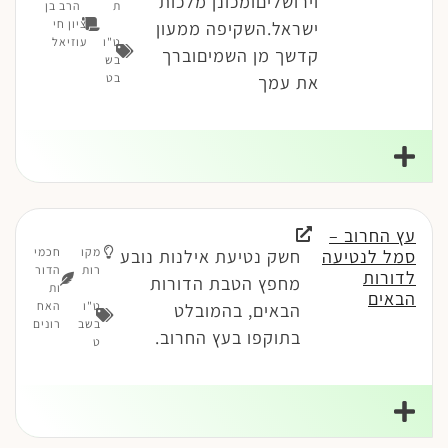
וירושליםומכונן מלכות
ת
הרב בן
ציון חי
ישראל.השקיפה ממעון
ט"ו
עוזיאל
קדשך מן השמיםוברך
בש
בט
את עמך
עץ החרוב –
מקו
חכמי
סמל לנטיעה
חשק נטיעת אילנות נובע
רות
הדור
לדורות
מחפץ הטבת הדורות
ות
הבאים
ט"ו
האח
הבאים, בהמובלט
בשב
רונים
בתוקפו בעץ החרוב.
ט