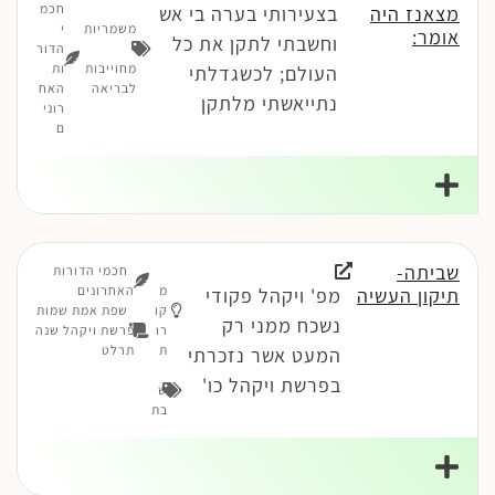
חכמ
מצאנז היה
בצעירותי בערה בי אש
משמריות
י
אומר:
וחשבתי לתקן את כל
-
הדור
מחוייבות
ות
העולם; לכשגדלתי
לבריאה
האח
נתייאשתי מלתקן
רוני
ם
שביתה-
חכמי הדורות
מ
האחרונים
תיקון העשיה
מפ' ויקהל פקודי
קו
שפת אמת שמות
נשכח ממני רק
רו
פרשת ויקהל שנה
ת
תרלט
המעט אשר נזכרתי
בפרשת ויקהל כו'
ש
בת