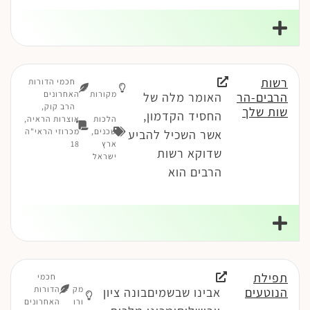
רשות
חכמי הדורות
מקורות
האחרונים
הרבים-הר
האומר מלה של
הרב קוק,
שות שלך
החסיד הקדמון,
הלכות
אוצרות הראיה,
שכנים
,
מכרוזי הראי"ה
אשר השכיל להביע
ארץ
18
שדוקא רשות
ישראל
הרבים הוא
תפילת
חכמי
מק
הדורות
הנוטעים
אבינו שבשמיםבונה ציון
ורו
האחרונים