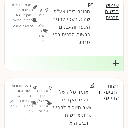
שימוש
חכמי הדורות
מקו
האחרונים
ברשות
הבונה ביתו אע"פ
רות
הבן איש חי
הרבים
שהוא רשאי להניח
הלכות, פרשת
הלכ
כי תצא אות טו
העפר והאבנים
ות
ברשות הרבים כפי
שכני
ם
מנהג
רשות
חכמי הדורות
מקורות
האחרונים
הרבים-הר
האומר מלה של
ארץ
הרב קוק,
שות שלך
החסיד הקדמון,
ישראל
,
אוצרות הראיה,
הלכות
מכרוזי הראי"ה
אשר השכיל להביע
שכנים
18
שדוקא רשות
הרבים הוא