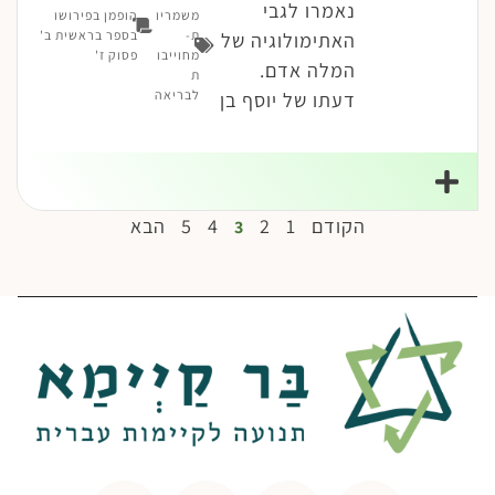
נאמרו לגבי
משמריו
הופמן בפירושו
ת-
בספר בראשית ב'
האתימולוגיה של
מחוייבו
פסוק ז'
המלה אדם.
ת
לבריאה
דעתו של יוסף בן
הקודם
1
2
4
5
הבא
3