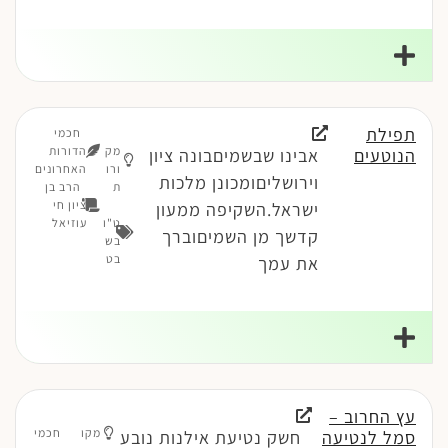
תפילת
חכמי
מק
הדורות
הנוטעים
אבינו שבשמיםבונה ציון
ורו
האחרונים
וירושליםומכונן מלכות
ת
הרב בן
ציון חי
ישראל.השקיפה ממעון
ט"ו
עוזיאל
קדשך מן השמיםוברך
בש
בט
את עמך
עץ החרוב –
מקו
חכמי
סמל לנטיעה
חשק נטיעת אילנות נובע