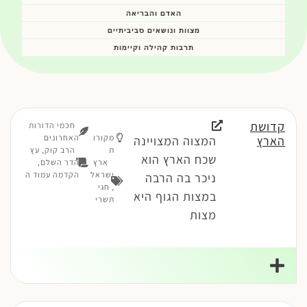
האדם והבריאה
מצוות ונושאים סביביתיים
תרבות קהילה וקיימות
קדושת
חכמי הדורות
מקורו
האחרונים
הארץ
המצוה המצויינה
ת
הרב קוק, עץ
שכח הארץ הוא
ארץ
הדר השלם,
ישראל
הקדמה עמוד ה
ניכר בה הרבה
,
חגי
במצות הגוף היא
תשרי
מצות