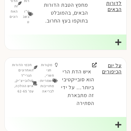
רות
הדור
לדורות
מחפץ הטבת הדורות
ות
הבאים
ט"ו
האח
הבאים, בהמובלט
בשב
רונים
בתוקפו בעץ החרוב.
ט
על יום
מקורות
חכמי הדורות
חגי
האחרונים
הכיפורים
איש הדת הרי
תשרי
,
הגרי"ד
הוא סובייקטיבי
משמריות-
סולובייצ'יק,
מחוייבות
איש ההלכה,
ביותר… על ידי
לבריאה
עמ' 62-65
זה מתבארת
הסתירה