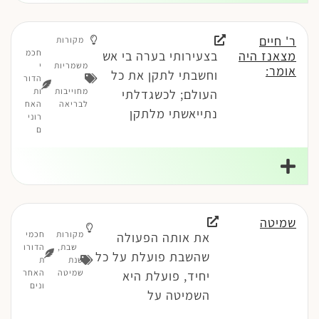
ר' חיים
מקורות
חכמ
מצאנז היה
בצעירותי בערה בי אש
משמריות
י
אומר:
וחשבתי לתקן את כל
-
הדור
מחוייבות
ות
העולם; לכשגדלתי
לבריאה
האח
נתייאשתי מלתקן
רוני
ם
שמיטה
מקורות
חכמי
את אותה הפעולה
שבת
,
הדורו
שהשבת פועלת על כל
שנת
ת
שמיטה
האחר
יחיד, פועלת היא
ונים
השמיטה על