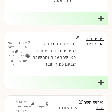
ממני ומכל
פורים ויום
מקורו
חכמי
הכיפורים
מובא בתיקוני זוהר,
ת
הדור
שפורים כיום הכיפורים.
חגי
ות
תשרי
,
האח
כמו שהתענית והתשובה
פורים
רוני
שביום כפור חובה
ם
פירוש השם
חכמי הדורות
מקורות
האחרונים
אדם
דעות שונות
רבי דוד צבי