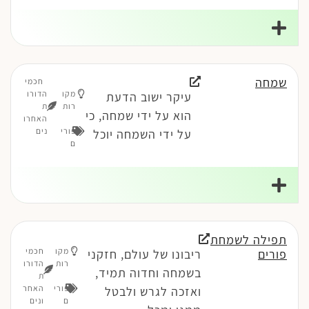
שמחה
חכמי
מקו
הדורו
עיקר ישוב הדעת
רות
ת
הוא על ידי שמחה, כי
האחרו
פורי
נים
על ידי השמחה יוכל
ם
תפילה לשמחת
מקו
חכמי
פורים
ריבונו של עולם, חזקני
רות
הדורו
בשמחה וחדוה תמיד,
ת
פורי
האחר
ואזכה לגרש ולבטל
ם
ונים