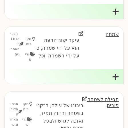
שמחה
חכמי
מקו
הדורו
עיקר ישוב הדעת
רות
ת
הוא על ידי שמחה, כי
האחרו
פורי
נים
על ידי השמחה יוכל
ם
תפילה לשמחת
מקו
חכמי
פורים
ריבונו של עולם, חזקני
רות
הדורו
בשמחה וחדוה תמיד,
ת
פורי
האחר
ואזכה לגרש ולבטל
ם
ונים