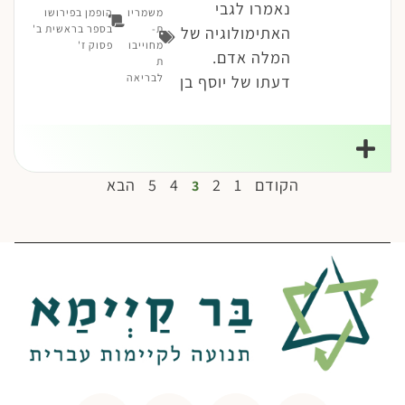
נאמרו לגבי
משמריו
הופמן בפירושו
ת-
בספר בראשית ב'
האתימולוגיה של
מחוייבו
פסוק ז'
המלה אדם.
ת
לבריאה
דעתו של יוסף בן
הקודם
1
2
4
5
הבא
3