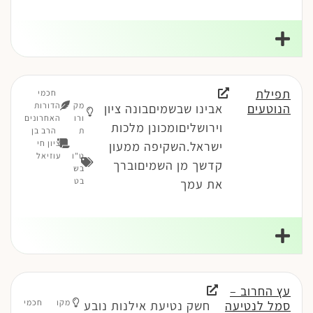
תפילת
חכמי
מק
הדורות
הנוטעים
אבינו שבשמיםבונה ציון
ורו
האחרונים
וירושליםומכונן מלכות
ת
הרב בן
ציון חי
ישראל.השקיפה ממעון
ט"ו
עוזיאל
קדשך מן השמיםוברך
בש
בט
את עמך
עץ החרוב –
מקו
חכמי
סמל לנטיעה
חשק נטיעת אילנות נובע