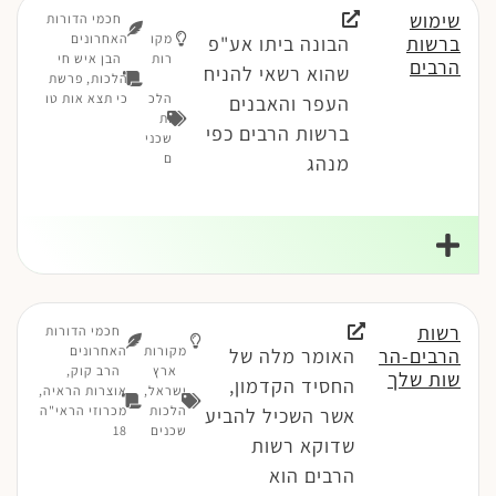
שימוש
חכמי הדורות
מקו
האחרונים
ברשות
הבונה ביתו אע"פ
רות
הבן איש חי
הרבים
שהוא רשאי להניח
הלכות, פרשת
הלכ
כי תצא אות טו
העפר והאבנים
ות
ברשות הרבים כפי
שכני
ם
מנהג
רשות
חכמי הדורות
מקורות
האחרונים
הרבים-הר
האומר מלה של
ארץ
הרב קוק,
שות שלך
החסיד הקדמון,
ישראל
,
אוצרות הראיה,
הלכות
מכרוזי הראי"ה
אשר השכיל להביע
שכנים
18
שדוקא רשות
הרבים הוא