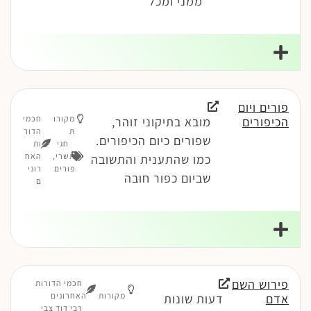
ממני ומכל
פורים ויום
מקורו
חכמי
הכיפורים
מובא בתיקוני זוהר,
ת
הדור
שפורים כיום הכיפורים.
חגי
ות
תשרי
,
האח
כמו שהתענית והתשובה
פורים
רוני
שביום כפור חובה
ם
פירוש השם
חכמי הדורות
מקורות
האחרונים
אדם
דעות שונות
רבי דוד צבי