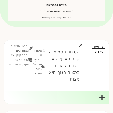
האדם והבריאה
מצוות ונושאים סביביתיים
תרבות קהילה וקיימות
קדושת
חכמי הדורות
מקורו
האחרונים
הארץ
המצוה המצויינה
ת
הרב קוק, עץ
שכח הארץ הוא
ארץ
הדר השלם,
ישראל
הקדמה עמוד ה
ניכר בה הרבה
,
חגי
במצות הגוף היא
תשרי
מצות