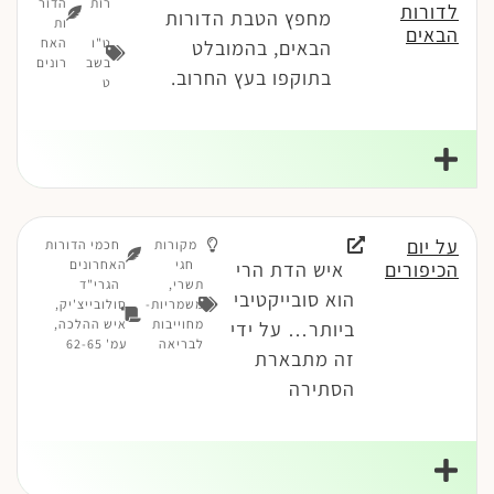
רות
הדור
לדורות
מחפץ הטבת הדורות
ות
הבאים
ט"ו
האח
הבאים, בהמובלט
בשב
רונים
בתוקפו בעץ החרוב.
ט
על יום
מקורות
חכמי הדורות
חגי
האחרונים
הכיפורים
איש הדת הרי
תשרי
,
הגרי"ד
הוא סובייקטיבי
משמריות-
סולובייצ'יק,
מחוייבות
איש ההלכה,
ביותר… על ידי
לבריאה
עמ' 62-65
זה מתבארת
הסתירה