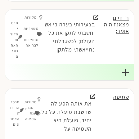
ר' חיים
מקורות
חכמ
מצאנז היה
בצעירותי בערה בי אש
משמריות
י
אומר:
וחשבתי לתקן את כל
-
הדור
מחוייבות
ות
העולם; לכשגדלתי
לבריאה
האח
נתייאשתי מלתקן
רוני
ם
שמיטה
מקורות
חכמי
את אותה הפעולה
שבת
,
הדורו
שהשבת פועלת על כל
שנת
ת
שמיטה
האחר
יחיד, פועלת היא
ונים
השמיטה על