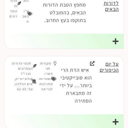
רות
הדור
לדורות
מחפץ הטבת הדורות
ות
הבאים
ט"ו
האח
הבאים, בהמובלט
בשב
רונים
בתוקפו בעץ החרוב.
ט
על יום
מקורות
חכמי הדורות
חגי
האחרונים
הכיפורים
איש הדת הרי
תשרי
,
הגרי"ד
הוא סובייקטיבי
משמריות-
סולובייצ'יק,
מחוייבות
איש ההלכה,
ביותר… על ידי
לבריאה
עמ' 62-65
זה מתבארת
הסתירה