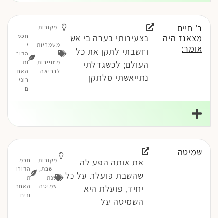
ר' חיים
מקורות
חכמ
מצאנז היה
בצעירותי בערה בי אש
משמריות
י
אומר:
וחשבתי לתקן את כל
-
הדור
מחוייבות
ות
העולם; לכשגדלתי
לבריאה
האח
נתייאשתי מלתקן
רוני
ם
שמיטה
מקורות
חכמי
את אותה הפעולה
שבת
,
הדורו
שהשבת פועלת על כל
שנת
ת
שמיטה
האחר
יחיד, פועלת היא
ונים
השמיטה על