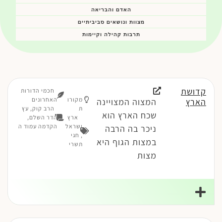
האדם והבריאה
מצוות ונושאים סביביתיים
תרבות קהילה וקיימות
קדושת
חכמי הדורות
מקורו
האחרונים
הארץ
המצוה המצויינה
ת
הרב קוק, עץ
שכח הארץ הוא
ארץ
הדר השלם,
ישראל
הקדמה עמוד ה
ניכר בה הרבה
,
חגי
במצות הגוף היא
תשרי
מצות