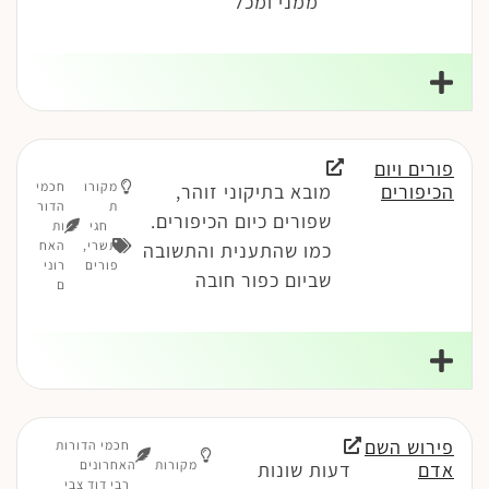
ממני ומכל
פורים ויום
מקורו
חכמי
הכיפורים
מובא בתיקוני זוהר,
ת
הדור
שפורים כיום הכיפורים.
חגי
ות
תשרי
,
האח
כמו שהתענית והתשובה
פורים
רוני
שביום כפור חובה
ם
פירוש השם
חכמי הדורות
מקורות
האחרונים
אדם
דעות שונות
רבי דוד צבי