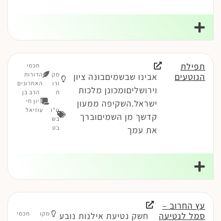
תפילת
חכמי
מק
הדורות
הנוטעים
אבינו שבשמיםבונה ציון
ורו
האחרונים
וירושליםומכונן מלכות
ת
הרב בן
ציון חי
ישראל.השקיפה ממעון
ט"ו
עוזיאל
קדשך מן השמיםוברך
בש
בט
את עמך
עץ החרוב –
מקו
חכמי
סמל לנטיעה
חשק נטיעת אילנות נובע