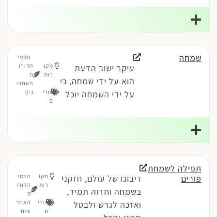
שמחה
חכמי
מקו
הדורו
עיקר ישוב הדעת
רות
ת
הוא על ידי שמחה, כי
האחרו
פורי
נים
על ידי השמחה יוכל
ם
תפילה לשמחת
מקו
חכמי
פורים
ריבונו של עולם, חזקני
רות
הדורו
בשמחה וחדוה תמיד,
ת
פורי
האחר
ואזכה לגרש ולבטל
ם
ונים