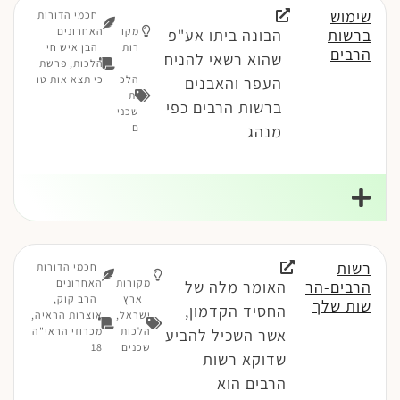
שימוש
חכמי הדורות
מקו
האחרונים
ברשות
הבונה ביתו אע"פ
רות
הבן איש חי
הרבים
שהוא רשאי להניח
הלכות, פרשת
הלכ
כי תצא אות טו
העפר והאבנים
ות
ברשות הרבים כפי
שכני
ם
מנהג
רשות
חכמי הדורות
מקורות
האחרונים
הרבים-הר
האומר מלה של
ארץ
הרב קוק,
שות שלך
החסיד הקדמון,
ישראל
,
אוצרות הראיה,
הלכות
מכרוזי הראי"ה
אשר השכיל להביע
שכנים
18
שדוקא רשות
הרבים הוא