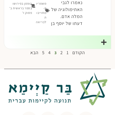
נאמרו לגבי
משמריו
הופמן בפירושו
ת-
בספר בראשית ב'
האתימולוגיה של
מחוייבו
פסוק ז'
המלה אדם.
ת
לבריאה
דעתו של יוסף בן
הקודם
1
2
4
5
הבא
3