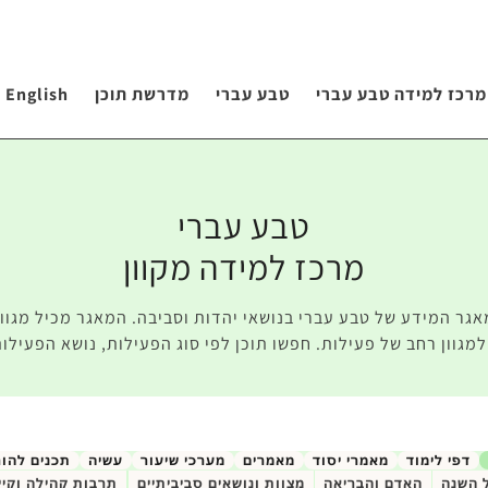
מרכז למידה טבע עברי
טבע עברי
מדרשת תוכן
English
טבע עברי
מרכז למידה מקוון
אגר המידע של טבע עברי בנושאי יהדות וסביבה. המאגר מכיל מגוון 
מגוון רחב של פעילות. חפשו תוכן לפי סוג הפעילות, נושא הפעילות
דפי לימוד
מאמרי יסוד
מאמרים
מערכי שיעור
עשיה
תכנים להו
 השנה
האדם והבריאה
מצוות ונושאים סביביתיים
תרבות קהילה וקיי