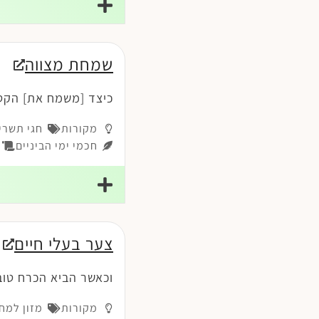
שמחת מצווה
כיצד [משמח את] הקטני
מקורות
חגי תשרי
חכמי ימי הביניים
רמ
צער בעלי חיים
וכאשר הביא הכרח טוב
מקורות
מזון למח