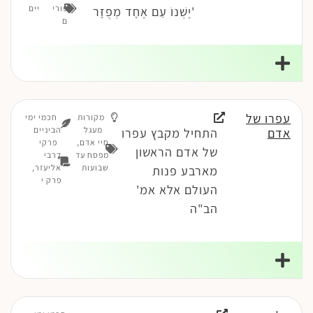
פורי
יים
'יֶשְׁנוֹ עַם אֶחָד מְפֻזָּר
ם
עפרו של
מקורות
חכמי ימי
מעגל
הביניים
אדם
התחיל מקבץ עפרו
חיי אדם
,
פרקי
של אדם הראשון
מפסח עד
דרבי
שבועות
אליעזר,
מארבע פנות
פרק י
העולם אלא אמ'
הב"ה