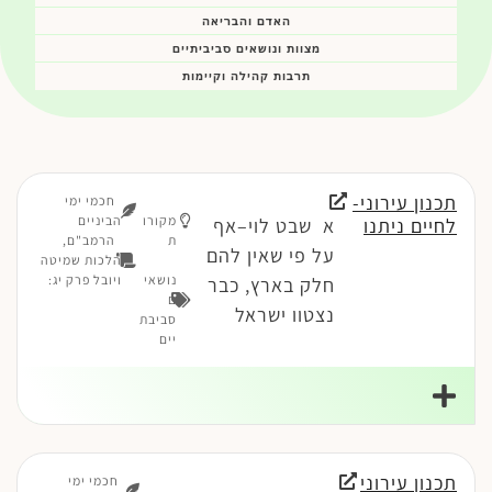
האדם והבריאה
מצוות ונושאים סביביתיים
תרבות קהילה וקיימות
תכנון עירוני-
חכמי ימי
מקורו
הביניים
לחיים ניתנו
א שבט לוי–אף
ת
הרמב"ם,
על פי שאין להם
הלכות שמיטה
נושאי
ויובל פרק יג:
חלק בארץ, כבר
ם
נצטוו ישראל
סביבת
יים
תכנון עירוני
חכמי ימי