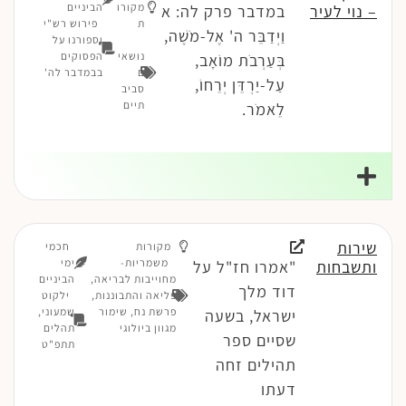
מקורו
הביניים
– נוי לעיר
במדבר פרק לה: א
ת
פירוש רש"י
וַיְדַבֵּר ה' אֶל-מֹשֶׁה,
וספורנו על
נושאי
הפסוקים
בְּעַרְבֹת מוֹאָב,
ם
בבמדבר לה'
עַל-יַרְדֵּן יְרֵחוֹ,
סביב
תיים
לֵאמֹר.
שירות
מקורות
חכמי
משמריות-
ימי
ותשבחות
"אמרו חז"ל על
מחוייבות לבריאה
,
הביניים
דוד מלך
פליאה והתבוננות
,
ילקוט
פרשת נח
,
שימור
שמעוני,
ישראל, בשעה
מגוון ביולוגי
תהלים
שסיים ספר
תתפ"ט
תהילים זחה
דעתו