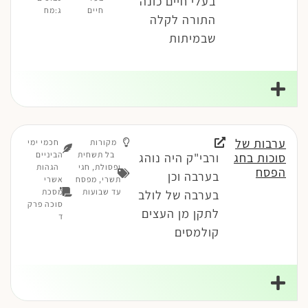
בעלי חיים כונה
חיים
ג:מח
התורה לקלה
שבמיתות
ערבות של
מקורות
חכמי ימי
בל תשחית
הביניים
סוכות בחג
ורבי"ק היה נוהג
ופסולת
,
חגי
הגהות
הפסח
בערבה וכן
תשרי
,
מפסח
אשרי
עד שבועות
מסכת
בערבה של לולב
סוכה פרק
לתקן מן העצים
ד
קולמסים