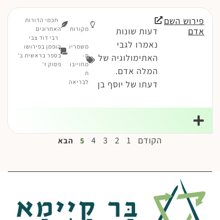
פירוש השם
חכמי הדורות
מקורות
האחרונים
אדם
דעות שונות
רבי דוד צבי
נאמרו לגבי
משמריו
הופמן בפירושו
ת-
בספר בראשית ב'
האתימולוגיה של
מחוייבו
פסוק ז'
המלה אדם.
ת
לבריאה
דעתו של יוסף בן
הקודם
1
2
3
4
5
הבא