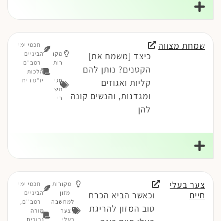
שמחת מצווה
חכמי ימי
מקו
הביניים
כיצד [משמח את]
רות
רמב"ם
הקטנים? נותן להם
הלכות
חגי
יו"ט ו יח
קליות ואגוזים
תש
ומגדנות, והנשים קונה
רי
להן
צער בעלי
מקורות
חכמי ימי
מזון
הביניים
חיים
וכאשר הביא הכרח
למחשבה
רמב''ם,
טוב המזון להריגת
,
צער
מורה
בעלי
נבוכים