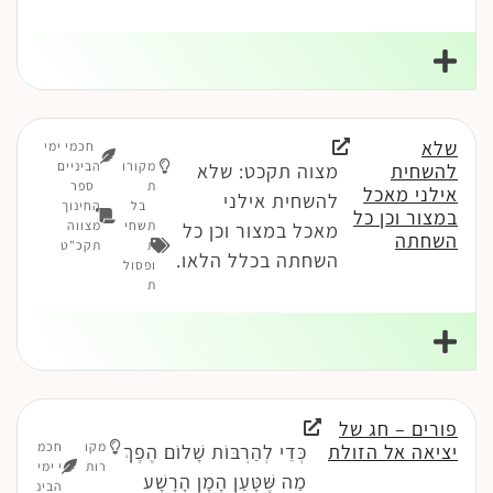
שלא
חכמי ימי
מקורו
הביניים
להשחית
מצוה תקכט: שלא
ת
ספר
אילני מאכל
להשחית אילני
בל
החינוך
במצור וכן כל
תשחי
מצווה
מאכל במצור וכן כל
השחתה
ת
תקכ"ט
השחתה בכלל הלאו.
ופסול
ת
פורים – חג של
מקו
חכמ
יציאה אל הזולת
כְּדֵי לְהַרְבּוֹת שָׁלוֹם הֶפֶךְ
רות
י ימי
מַה שֶּׁטָּעַן הָמָן הָרָשָׁע
הבינ