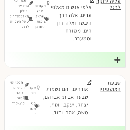
עליה ירוקה
חכמי ימי
מקורות
הביניים
לרגל
אלפי אנשים מאלפי
ארץ
פילון
ערים, אלה דרך
ישראל
,
האלכסנדרונ
צומות
י, על העלייה
היבשה ואלה דרך
החורבן
לרגל
הים, ממזרח
וממערב,
שבעת
חכמי ימי
מקו
הביניים
האושפיזין
אורחים, והם נשמות
רות
זוהר
שבעה אבות: אברהם,
אמור
חגי
ק"ג-ק"ד
יצחק, יעקב, יוסף,
תשר
משה, אהרן ודוד,
י