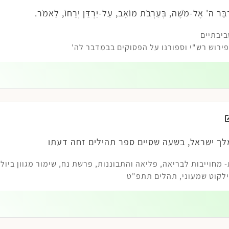
ה' אֶל-מֹשֶׁה, בְּעַרְבֹת מוֹאָב, עַל-יַרְדֵּן יְרֵחוֹ, לֵאמֹר.
ביבתיים
רוש רש"י וספורנו על הפסוקים בבמדבר לה'
לך ישראל, בשעה שסיים ספר תהילים זחה דעתו
 מחוייבות לבריאה
,
פליאה והתבוננות
,
פרשת נח
,
שימור מגוון ביולו
לקוט שמעוני, תהלים תתפ"ט