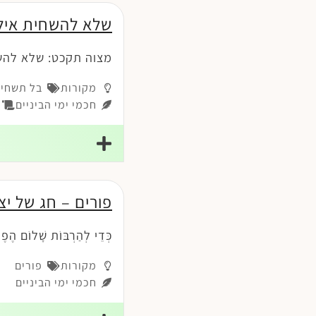
שלא להשחית אילנ
מצוה תקכט: שלא להשח
מקורות
בל תשחית
חכמי ימי הביניים
ס
פורים – חג של יצ
כְּדֵי לְהַרְבּוֹת שָׁלוֹם הֶפֶ
מקורות
פורים
חכמי ימי הביניים