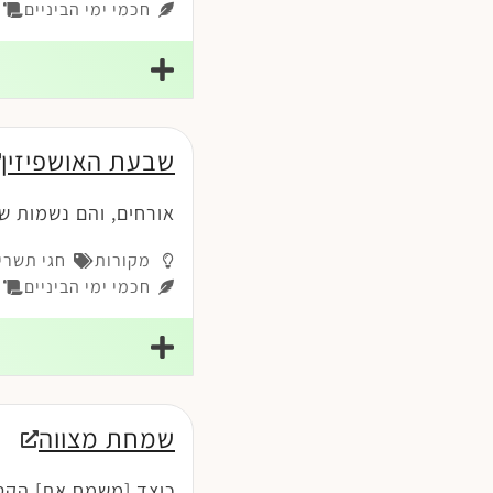
חכמי ימי הביניים
פי
שבעת האושפיזין
אורחים, והם נשמות שב
מקורות
חגי תשרי
חכמי ימי הביניים
ז
שמחת מצווה
כיצד [משמח את] הקטני