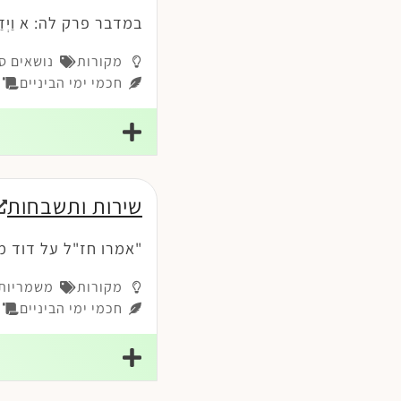
במדבר פרק לה: א וַיְדַבֵּר 
מקורות
נושאים ס
חכמי ימי הביניים
פי
שירות ותשבחות
"אמרו חז"ל על דוד מ
מקורות
משמריות-
חכמי ימי הביניים
י