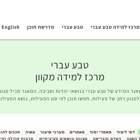
מרכז למידה טבע עברי
טבע עברי
מדרשת תוכן
English
טבע עברי
מרכז למידה מקוון
אגר המידע של טבע עברי בנושאי יהדות וסביבה. המאגר מכיל מגוון 
מגוון רחב של פעילות. חפשו תוכן לפי סוג הפעילות, נושא הפעילות
דפי לימוד
מאמרי יסוד
מאמרים
מערכי שיעור
עשיה
תכנים להו
 השנה
האדם והבריאה
מצוות ונושאים סביביתיים
תרבות קהילה וקיי