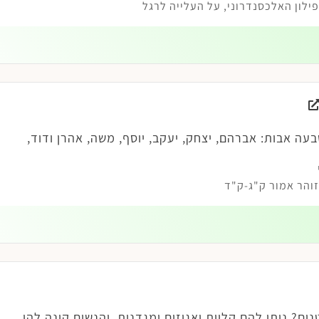
לון האלכסנדרוני, על העלייה לרגל
עה אבות: אברהם, יצחק, יעקב, יוסף, משה, אהרן ודוד,
והר אמור ק"ג-ק"ד
ם? נותן להם קליות ואגוזים ומגדנות, והנשים קונה להן