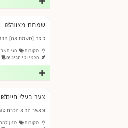
שמחת מצווה
כיצד [משמח את] הקטני
מקורות
חגי תשרי
חכמי ימי הביניים
רמ
צער בעלי חיים
וכאשר הביא הכרח טוב
מקורות
מזון למח