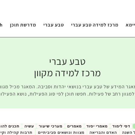
ימא
מרכז למידה טבע עברי
טבע עברי
מדרשת תוכן
sh
טבע עברי
מרכז למידה מקוון
אגר המידע של טבע עברי בנושאי יהדות וסביבה. המאגר מכיל מגוון 
מגוון רחב של פעילות. חפשו תוכן לפי סוג הפעילות, נושא הפעילות
דפי לימוד
מאמרי יסוד
מאמרים
מערכי שיעור
עשיה
תכנים להו
 השנה
האדם והבריאה
מצוות ונושאים סביביתיים
תרבות קהילה וקיי