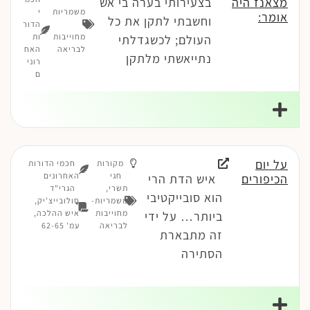
מצאנז היה
בצעירותי בערה בי אש
משמריות
י
אומר:
וחשבתי לתקן את כל
-
הדור
מחוייבות
ות
העולם; לכשגדלתי
לבריאה
האח
נתייאשתי מלתקן
רוני
ם
על יום
מקורות
חכמי הדורות
חגי
האחרונים
הכיפורים
איש הדת הרי
תשרי
,
הגרי"ד
הוא סובייקטיבי
משמריות-
סולובייצ'יק,
מחוייבות
איש ההלכה,
ביותר… על ידי
לבריאה
עמ' 62-65
זה מתבארת
הסתירה