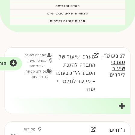
האדם והבריאה
מצוות ונושאים סביביתיים
תרבות קהילה וקיימות
לג בעומר-
החברה להגנת
מערכי שיעור של
מערכי שיעור
מערכי
הור
החברה להגנת
בל תשחית
שיעור
ופסולת
,
מפסח
הטבע לל"ג בעומר
לילדים
עד שבועות
– מיועד לתלמידי
יסודי
ר' חיים
מקורות
חכמ