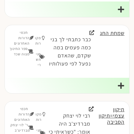
שמחת החג
חכמי
מקו
הדורות
כבר כתבתי לך בני
רות
האחרונים
כמה פעמים במה
ספר החינוך
חגי
מצוה שכד
שקדם, שהאדם
תש
נפעל לפי פעולותיו
רי
תיקון
חכמי
מקו
הדורות
עצמי=תיקון
רבי לוי יצחק
רות
האחרונים
הסביבה
מברדיצ'ב היה
ר' לוי יצחק
חגי
מברדיצ'ב
אומר: "כשראיתי כי