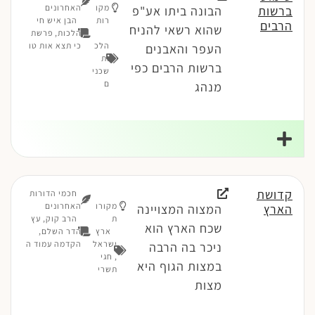
מקו
האחרונים
ברשות
הבונה ביתו אע"פ
רות
הבן איש חי
הרבים
שהוא רשאי להניח
הלכות, פרשת
הלכ
כי תצא אות טו
העפר והאבנים
ות
ברשות הרבים כפי
שכני
ם
מנהג
קדושת
חכמי הדורות
מקורו
האחרונים
הארץ
המצוה המצויינה
ת
הרב קוק, עץ
שכח הארץ הוא
ארץ
הדר השלם,
ישראל
הקדמה עמוד ה
ניכר בה הרבה
,
חגי
במצות הגוף היא
תשרי
מצות