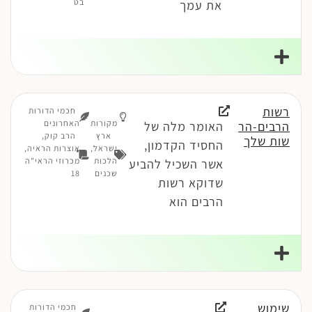
בט
את עמך
רשות
חכמי הדורות
מקורות
האחרונים
הרבים-הר
האומר מלה של
ארץ
הרב קוק,
שות שלך
החסיד הקדמון,
ישראל
,
אוצרות הראיה,
הלכות
מכרוזי הראי"ה
אשר השכיל להביע
שכנים
18
שדוקא רשות
הרבים הוא
שימוש
חכמי הדורות