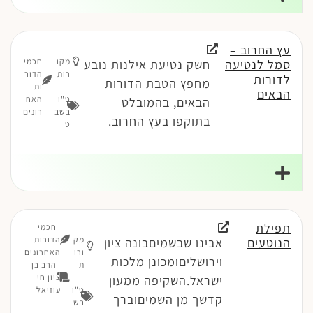
עץ החרוב –
מקו
חכמי
סמל לנטיעה
חשק נטיעת אילנות נובע
רות
הדור
לדורות
מחפץ הטבת הדורות
ות
הבאים
ט"ו
האח
הבאים, בהמובלט
בשב
רונים
בתוקפו בעץ החרוב.
ט
תפילת
חכמי
מק
הדורות
הנוטעים
אבינו שבשמיםבונה ציון
ורו
האחרונים
וירושליםומכונן מלכות
ת
הרב בן
ציון חי
ישראל.השקיפה ממעון
ט"ו
עוזיאל
קדשך מן השמיםוברך
בש