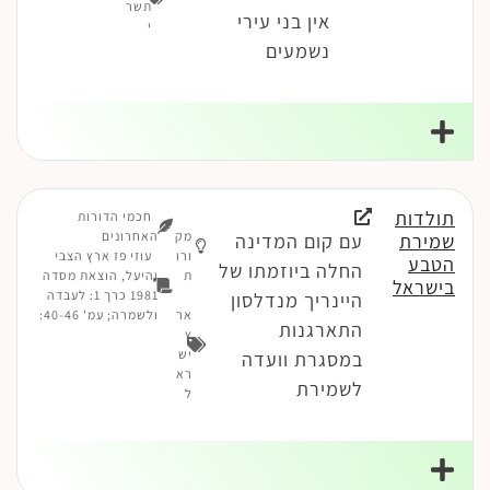
תשר
אין בני עירי
י
נשמעים
תולדות
חכמי הדורות
מק
האחרונים
שמירת
עם קום המדינה
ורו
עוזי פז ארץ הצבי
הטבע
החלה ביוזמתו של
ת
והיעל, הוצאת מסדה
בישראל
1981 כרך 1: לעבדה
היינריך מנדלסון
אר
ולשמרה; עמ' 40-46:
התארגנות
ץ
יש
במסגרת וועדה
רא
לשמירת
ל