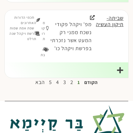
שביתה-
חכמי הדורות
מ
האחרונים
תיקון העשיה
מפ' ויקהל פקודי
קו
שפת אמת שמות
נשכח ממני רק
רו
פרשת ויקהל שנה
ת
תרלט
המעט אשר נזכרתי
בפרשת ויקהל כו'
ש
בת
2
3
4
5
הבא
הקודם
1