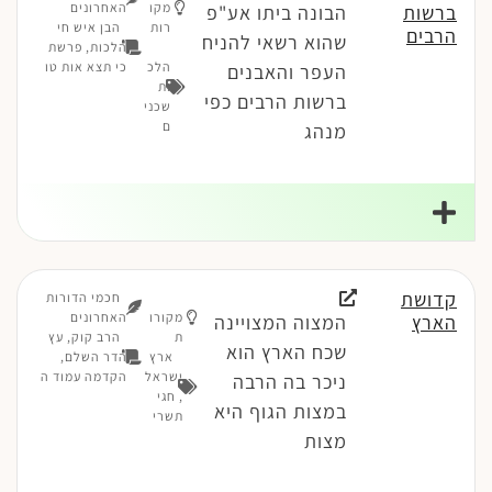
מקו
האחרונים
ברשות
הבונה ביתו אע"פ
רות
הבן איש חי
הרבים
שהוא רשאי להניח
הלכות, פרשת
הלכ
כי תצא אות טו
העפר והאבנים
ות
ברשות הרבים כפי
שכני
ם
מנהג
קדושת
חכמי הדורות
מקורו
האחרונים
הארץ
המצוה המצויינה
ת
הרב קוק, עץ
שכח הארץ הוא
ארץ
הדר השלם,
ישראל
הקדמה עמוד ה
ניכר בה הרבה
,
חגי
במצות הגוף היא
תשרי
מצות