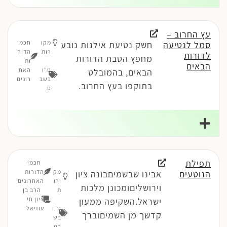
עץ החרוב –
מקו
חכמי
סמל לנטיעה
חשק נטיעת אילנות נובע
רות
הדור
לדורות
מחפץ הטבת הדורות
ות
הבאים
ט"ו
האח
הבאים, בהמובלט
בשב
רונים
בתוקפו בעץ החרוב.
ט
תפילת
חכמי
מק
הדורות
הנוטעים
אבינו שבשמיםבונה ציון
ורו
האחרונים
וירושליםומכונן מלכות
ת
הרב בן
ציון חי
ישראל.השקיפה ממעון
ט"ו
עוזיאל
קדשך מן השמיםוברך
בש
בט