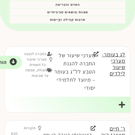
האדם והבריאה
מצוות ונושאים סביביתיים
תרבות קהילה וקיימות
לג בעומר-
החברה להגנת
מערכי שיעור של
מערכי שיעור
מערכי
הור
החברה להגנת
בל תשחית
שיעור
ופסולת
,
מפסח
הטבע לל"ג בעומר
לילדים
עד שבועות
– מיועד לתלמידי
יסודי
ר' חיים
מקורות
חכמ
מצאנז היה
בצעירותי בערה בי אש