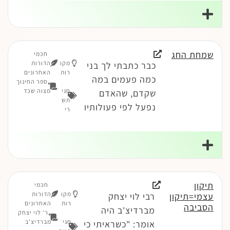
שמחת החג
חכמי
מקו
הדורות
כבר כתבתי לך בני
רות
האחרונים
כמה פעמים במה
ספר החינוך
חגי
מצוה שכד
שקדם, שהאדם
תש
נפעל לפי פעולותיו
רי
תיקון
חכמי
מקו
הדורות
עצמי=תיקון
רבי לוי יצחק
רות
האחרונים
הסביבה
מברדיצ'ב היה
ר' לוי יצחק
חגי
מברדיצ'ב
אומר: "כשראיתי כי