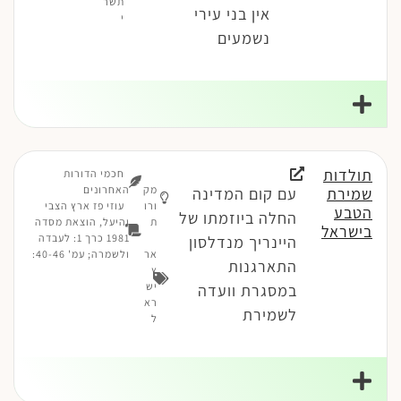
תשר
אין בני עירי
י
נשמעים
תולדות
חכמי הדורות
מק
האחרונים
שמירת
עם קום המדינה
ורו
עוזי פז ארץ הצבי
הטבע
החלה ביוזמתו של
ת
והיעל, הוצאת מסדה
בישראל
1981 כרך 1: לעבדה
היינריך מנדלסון
אר
ולשמרה; עמ' 40-46:
התארגנות
ץ
יש
במסגרת וועדה
רא
לשמירת
ל