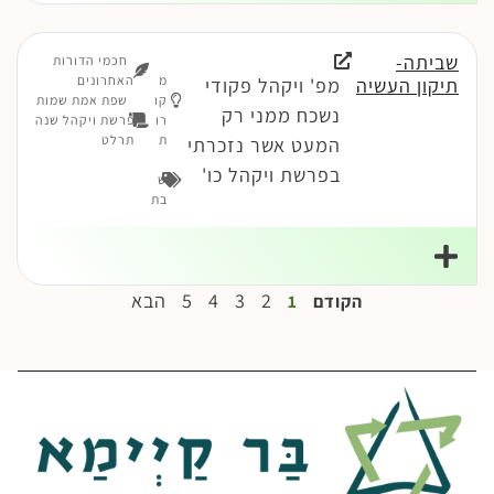
שביתה-
חכמי הדורות
מ
האחרונים
תיקון העשיה
מפ' ויקהל פקודי
קו
שפת אמת שמות
נשכח ממני רק
רו
פרשת ויקהל שנה
ת
תרלט
המעט אשר נזכרתי
בפרשת ויקהל כו'
ש
בת
2
3
4
5
הבא
הקודם
1