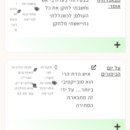
משמריות
י
אומר:
וחשבתי לתקן את כל
-
הדור
מחוייבות
ות
העולם; לכשגדלתי
לבריאה
האח
נתייאשתי מלתקן
רוני
ם
על יום
מקורות
חכמי הדורות
חגי
האחרונים
הכיפורים
איש הדת הרי
תשרי
,
הגרי"ד
הוא סובייקטיבי
משמריות-
סולובייצ'יק,
מחוייבות
איש ההלכה,
ביותר… על ידי
לבריאה
עמ' 62-65
זה מתבארת
הסתירה