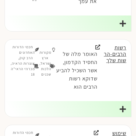
את עמך
רשות
חכמי הדורות
מקורות
האחרונים
הרבים-הר
האומר מלה של
ארץ
הרב קוק,
שות שלך
החסיד הקדמון,
ישראל
,
אוצרות הראיה,
הלכות
מכרוזי הראי"ה
אשר השכיל להביע
שכנים
18
שדוקא רשות
הרבים הוא
שימוש
חכמי הדורות