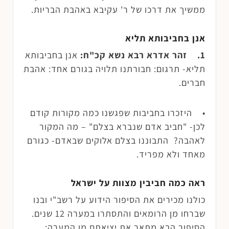
ממשיך את דרכו של ר' עקיבא באהבת הבריות.
אנן בחביבותא תליא
1. זהר אדרא רבא נשא קכ"ח:
אנן בחביבותא
תליא- תרגום: חבורתנו תלויה בגורם אחד: אהבת
חברים.
• היזכרו בחביבות שפגשנו כמה מקורות קודם
לכן- "חביב אדם שנברא בצלם" – מה המקור
לאהבה? התבוננו בצלם אלוקים שבאדם- כגורם
מאחד ולא מפריד.
ראה כמה חביבין מצוות על ישראל
כולנו מכירים את הסיפור הידוע על רשב"י ובנו
שברחו מן הרומאים והתסתרו במערה 12 שנים.
הסיפור הבא מתאר את יציאתם מן המערה: