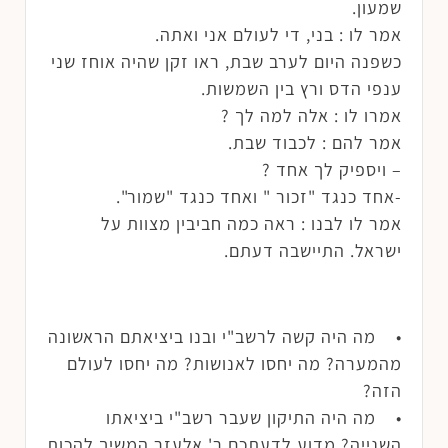
שמעון.
אמר לו : בני, די לעולם אני ואתה.
כשפנה היום לערב שבת, ראו זקן שהיה אוחז שני
ענפי הדס ורץ בין השמשות.
אמרו לו : אלה למה לך ?
אמר להם : לכבוד שבת.
– ויספיק לך אחד ?
-אחד כנגד "זכור " ואחד כנגד "שמור".
אמר לו לבנו : ראה כמה חביבין מצוות על
ישראל. התיישבה דעתם.
• מה היה קשה לרשב"י ובנו ביציאתם הראשונה
מהמערה? מה יחסו לאנושות? מה יחסו לעולם
הזה?
• מה היה התיקון שעבר רשב"י ביציאתו
השנייה? מדוע לדעתכם ר' אלעזר המשיך להכות