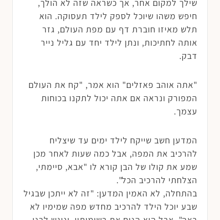
שילך למקום אחר, אך כשראה שזה לא הולך,
חיפש משהו שיוכל לספק לילד תעסוקה. הוא
תלש מאיזו חוברת דף עם מפת העולם, גזר
אותה לחתיכות, ונתן לילד יחד עם גליל נייר
דבק.
"אתה אוהב פאזלים" הוא אמר, "קח את העולם
המפורק ונראה אם אתה יכול לתקנו בכוחות
עצמך.
המדען חשב שייקח לילד ימים עד שיצליח
להרכיב את המפה, אבל כמה שעות לאחר מכן
שמע את קולו של הבן קורא לו "אבא, סיימתי,
הצלחתי להרכיב הכל".
בהתחלה, לא האמין המדען: "זה לא ייתכן שבגיל
שבע יוכל הילד להרכיב מחדש מפה שמימיו לא
ראה". אבל הוא הניח את רשימותיו, וניגש לבנו,