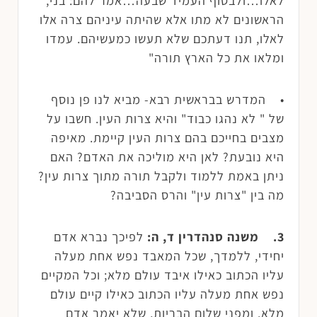
לאלו…ולבסוף העמיד שבעה…אמר להם: בני,
הראשונים לא מתו אלא שהיתה עיניהם צרה אלו
לאלו, תנו דעתכם שלא תעשו כמעשיהם. עמדו
ומלאו את כל הארץ תורה"
• המדרש בבראשית רבא- מביא לנו פן נוסף
של " לא נהגו כבוד" והיא צרות העין. חשבו על
מצבים בחייכם בהם צרות העין קיימת. מאיפה
היא נובעת? לאן היא מוליכה את האדם? האם
ניתן באמת ללמוד ולקבל תורה מתוך צרות עין?
מה בין "צרות עין" והרס הסביבה?
3. משנה סנהדרין ד, ה:
לפיכך נברא אדם
יחידי, ללמדך, שכל המאבד נפש אחת מעלה
עליו הכתוב כאילו איבד עולם מלא; וכל המקיים
נפש אחת מעלה עליו הכתוב כאילו קיים עולם
מלא. ומפני שלום הבריות, שלא יאמר אדם