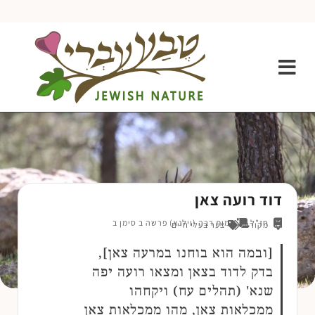
דוד רועה צאן
חז"ל
שמות רבה (וילנא) פרשה ב סימן ב
מקורות
צער בעלי חיים
[ובמה הוא בוחנו במרעה צאן],
בדק לדוד בצאן ומצאו רועה יפה
שנא' (תהלים עח) ויקחהו
ממכלאות צאן, מהו ממכלאות צאן