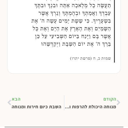
תַעֲשֶׂה כָל מְלָאכָה אַתָּה וּבִנְךָ וּבִתֶּךָ
עַבְדְּךָ וַאֲמָתְךָ וּבְהֶמְתֶּךָ וְגֵרְךָ אֲשֶר
בִּשְעָרֶיךָ. כִּי שֵשֶת יָמִים עָשָה ה' אֶת
הַשָּמַיִם וְאֶת הָאָרֶץ אֶת הַיָּם וְאֶת כָּל
אֲשֶר בָּם וַיָּנַח בַּיּוֹם הַשְּבִיעִי עַל כֵּן
בֵּרַךְ ה' אֶת יוֹם הַשַּבָּת וַיְקַדְּשֵהוּ
שמות כ, ח (פרשת יתרו)
הקודם
הבא
מנוחה היכולת להרפות ולעצור
השבת כיום חירות ומנוחה