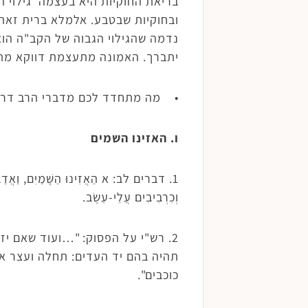
בריאת החוקיות היא בעצמה גילוי ה
ובחוקיות שבטבע. אלמלא ברית זאת 
נדמה שהגילוי הגבוה של הקב"ה הוא 
יתברך. האמונה מתעצמת דווקא מתוך
• מה מתחדד לכם מדברי הרב דריי
ו. האזינו השמים
1. דברים לב: א הַאֲזִינוּ הַשָּׁמַיִם, וַאֲדַבֵ
וְכִרְבִיבִים עֲלֵי-עֵשֶׂב.
2. רש"י על הפסוק: "…ועוד שאם יזכ
תהיה בהם יד העדים: תחלה ועצר את
כוכבים".