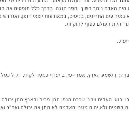
חסד הגבוה שגאל את העולם מכָּאוֹס. הטבע הינו ברית של חס
היה האדם נותר חשוף וחסר הגנה. בדרך כלל תופסים את חוק
באירועים החריגים, בניסים, במאורעות יוצאי דופן. המדרש 
 היות העולם כפוף לחוקיות.
פוס.
ּרָה; וְתִשְׁמַע הָאָרֶץ, אִמְרֵי-פִי. ב יַעֲרֹף כַּמָּטָר לִקְחִי, תִּזַּל כַּטַּל 
ו יבואו העדים ויתנו שכרם הגפן תתן פריה והארץ תתן יבולה ו
 השמים ולא יהיה מטר והאדמה לא תתן את יבולה ואח"כ וא