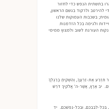
ארו בתשתית הנפש כדי לחזור
י להירטב ולרקוד בגשם הראשון,
ומית; בשכבות העמוקות שלנו
דות ולגימה בכל הזדמנות
נקות העורגת לשוב ולמצוץ ממימי
תִּזְרַע אֶת-זַרְעֲךָ, וְהִשְׁקִיתָ בְרַגְלְךָ
ָּיִם. יב אֶרֶץ, אֲשֶׁר-ה' אֱלֹקיךָ דֹּרֵשׁ
, בְּכָל-לְבַבְכֶם, וּבְכָל-נַפְשְׁכֶם. יד