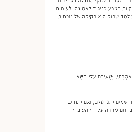
ד – הטוב האלוקי מתגלה בסדירות
יות הטבע כניגוד לאמונה. לעיתים
מלמד שחוק הוא חקיקה של נוכחותו
אִמְרָתִי, ִּשְׂעִירִם עֲלֵי-דֶשֶׁא,
השמים יתנו טלם, ואם יתחייבו
בדתם מהרה על ידי העובדי