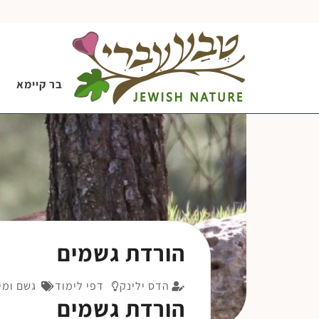
בר קיימא
הורדת גשמים
הדס ילינק
דפי לימוד
גשם ומי
הורדת גשמים