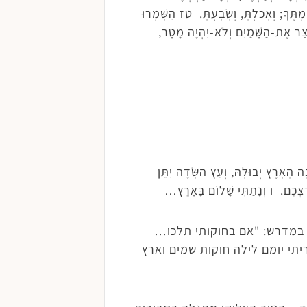
ְתֶּךָ; וְאָכַלְתָּ, וְשָׂבָעְתָּ. טז הִשָּׁמְרוּ
צַר אֶת-הַשָּׁמַיִם וְלֹא-יִהְיֶה מָטָר,
ה הָאָרֶץ יְבוּלָהּ, וְעֵץ הַשָּׂדֶה יִתֵּן
ַרְצְכֶם. ו וְנָתַתִּי שָׁלוֹם בָּאָרֶץ…
 במדרש: "אם בחוקותי תלכו…
תי יומם לילה חוקות שמים וארץ