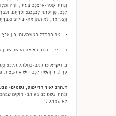
וְנָתַתִּי מְטַר-אַרְצְכֶם בְּעִתּוֹ, יוֹרֶה וּמַלְקוֹ
לָכֶם, פֶּן יִפְתֶּה לְבַבְכֶם; וְסַרְתֶּם, וַעֲב
וְהָאֲדָמָה, לֹא תִתֵּן אֶת-יְבוּלָהּ; וַאֲבַדְת
• מה ההבדל המשמעותי בין ארץ מ
• כיצד זה מבטא את הקשר שבין א
ג. ויקרא כו
ג אִם-בְּחֻקֹּתַי, תֵּלֵכוּ; וְאֶת
פִּרְיוֹ. ה וְהִשִּׂיג לָכֶם דַּיִשׁ אֶת-בָּצִיר, ו
ד.הרב יאיר דרייפוס, גשמים- טבע
ונתתי גשמיכם בעיתם- חוקים שבהם 
לא שמתי…"