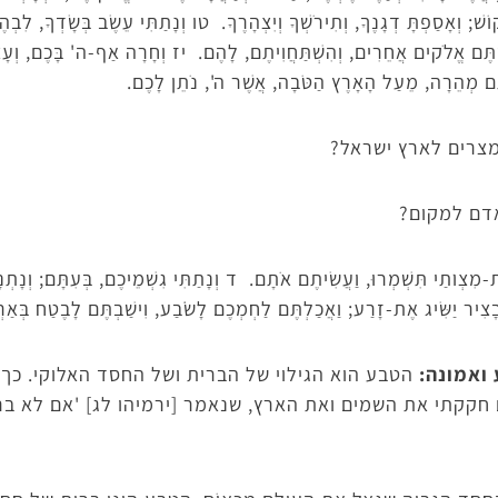
שׁ; וְאָסַפְתָּ דְגָנֶךָ, וְתִירֹשְׁךָ וְיִצְהָרֶךָ. טו וְנָתַתִּי עֵשֶׂב בְּשָׂדְךָ, לִבְהֶמ
ַדְתֶּם אֱלֹקים אֲחֵרִים, וְהִשְׁתַּחֲוִיתֶם, לָהֶם. יז וְחָרָה אַף-ה' בָּכֶם, וְעָ
ֶּם מְהֵרָה, מֵעַל הָאָרֶץ הַטֹּבָה, אֲשֶׁר ה', נֹתֵן לָכֶם.
צרים לארץ ישראל?
דם למקום?
-מִצְו‍ֹתַי תִּשְׁמְרוּ, וַעֲשִׂיתֶם אֹתָם. ד וְנָתַתִּי גִשְׁמֵיכֶם, בְּעִתָּם; וְנָתְנָ
ּבָצִיר יַשִּׂיג אֶת-זָרַע; וַאֲכַלְתֶּם לַחְמְכֶם לָשֹׂבַע, וִישַׁבְתֶּם לָבֶטַח בְּא
 ואמונה:
הטבע הוא הגילוי של הברית ושל החסד האלוקי. כך
חקקתי את השמים ואת הארץ, שנאמר [ירמיהו לג] 'אם לא ברי