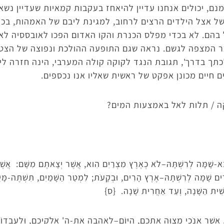
נם, יכולים אנחנו עדיין להיאחז בעקבות קמאיות שעדיין נש
משל אצל הילדים הרצים לרחוב, למגינת ליבם של האמהות, בכד
בהם. לא בכדי מפלס הכנרת והקו האדום הפכו לאובססיה לא
 המצפה לגשם. נראה שגם התופעה ההולכת ונפוצה של הצטיי
כתך בדרך', תגובת הנגד לקוקה קולה המערבי, הינה חזרה לי
ם חיים מכונן אפקט של ראשית שאליו אנו נכספים.
ה / תלות לאל באמצעות המים?
ָא-שָׁמָּה לְרִשְׁתָּהּ–לֹא כְאֶרֶץ מִצְרַיִם הִוא, אֲשֶׁר יְצָאתֶם מִשָּׁם: אֲשֶׁר 
רִים שָׁמָּה לְרִשְׁתָּהּ–אֶרֶץ הָרִים, וּבְקָעֹת; לִמְטַר הַשָּׁמַיִם, תִּשְׁתֶּה-מ
ִׁית הַשָּׁנָה, וְעַד אַחֲרִית שָׁנָה. {ס}
י, אֲשֶׁר אָנֹכִי מְצַוֶּה אֶתְכֶם, הַיּוֹם–לְאַהֲבָה אֶת-ה' אֱלֹקיכֶם, וּלְעָבְדוֹ