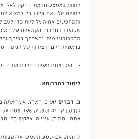
לחוות באמצעותו את הזיקה לאל. אמ
לחויות אלו. את אלו נוכל למצוא ל
והמחפשים את השלוליות כדי לטבול 
שקועות החרדות הקמאיות של האיכר
מבקבוקוני מים, 'בשבתך בביתך ובל
בראשית חיים. הצירוף של לגימה ומי
• היכן אתם חשים בחייכם את הזיק
לימוד בחברותא:
ב. דברים יא:
כִּי הָאָרֶץ, אֲשֶׁר אַתָּה ב
כְּגַן הַיָּרָק. יא וְהָאָרֶץ, אֲשֶׁר אַתֶּם עֹבְ
אֹתָהּ: תָּמִיד, עֵינֵי ה' אֱלֹקיךָ בָּהּ–מֵרֵש
יג וְהָיָה, אִם-שָׁמֹעַ תִּשְׁמְעוּ אֶל-מִצְו‍ֹתַ