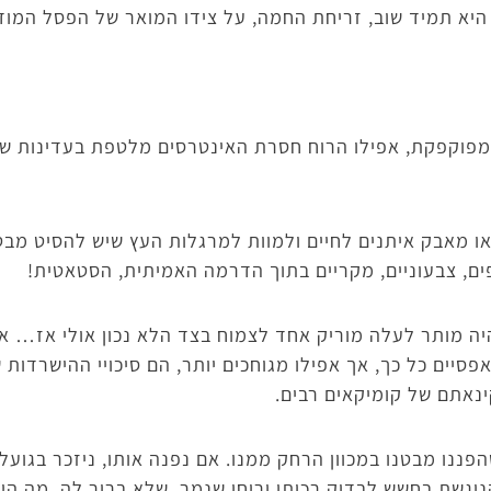
יא תמיד שוב, זריחת החמה, על צידו המואר של הפסל המודר
מפוקפקת, אפילו הרוח חסרת האינטרסים מלטפת בעדינות של 
או מאבק איתנים לחיים ולמוות למרגלות העץ שיש להסיט מבט 
פים, צבעוניים, מקריים בתוך הדרמה האמיתית, הסטאטית!
יה מותר לעלה מוריק אחד לצמוח בצד הלא נכון אולי אז… אך
סיים כל כך, אך אפילו מגוחכים יותר, הם סיכויי ההישרדות ש
ינאתם של קומיקאים רבים.
פננו מבטנו במכוון הרחק ממנו. אם נפנה אותו, ניזכר בגוע
ניגשת בחשש לבדוק רכותו וריחו שנמר, שלא ברור לה, מה היא