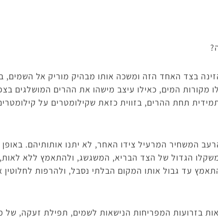
?
זינה בצד האחד הזה ומשכה אותו מבהיק מוריק אל השמים, ב
 אלו מקורות המים, כאילו עיצב מישהו את ההרים המושלגים בצ
תמידית תחת ההרים, בזווית כזאת שקילומטרים על קילומטר
רעב המשחיר המרעיל צידו האחר, לא יתנו אותותיהם. באופן מ
לו הגדול של הצד הבריא, המשגשג, ולהתאמץ ללא לאות, דוו
תאמץ עד גבול אותו המקום הבלתי נסבל, ולהרפות לחלוטין א
אות בזרועות המפריחות הנישאות לשמים, תפילת זעקה, של מ