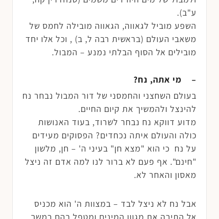
ע"ב).
השפע מוביל לגאווה, הגאווה מובילה לחמס של
משאבי העולם (בראשית רבה ל, ב) , וכל אלו יחד
מובילים אל הסוף הבלתי נמנע – המבול.
– מי אתה, נח?
בעולם השחצני והחמסני של דור המבול נבחר נח
להינצל ולהמשיך את קיום החיים.
מדוע דווקא נח נבחר לשרוד, בעוד האנושות
כולה והעולם איתה נכחדים? הפסוקים מעידים
על נח כי הוא "מצא חן" בעיני ה' – חן, מלשון
"חינם". אף פעם לא ברור לנו למה אדם זה ניצל
מאסון והאחר לא.
אבל נח לא ניצל לבד – במצוות ה' הוא מכניס
אל התיבה את מגוון המינים ומטפל בהם במשך