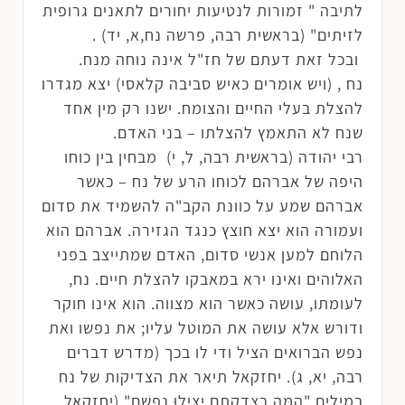
לתיבה " זמורות לנטיעות יחורים לתאנים גרופית
לזיתים" (בראשית רבה, פרשה נח,א, יד) .
ובכל זאת דעתם של חז"ל אינה נוחה מנח.
נח , (ויש אומרים כאיש סביבה קלאסי) יצא מגדרו
להצלת בעלי החיים והצומח. ישנו רק מין אחד
שנח לא התאמץ להצלתו – בני האדם.
רבי יהודה (בראשית רבה, ל, י) מבחין בין כוחו
היפה של אברהם לכוחו הרע של נח – כאשר
אברהם שמע על כוונת הקב"ה להשמיד את סדום
ועמורה הוא יצא חוצץ כנגד הגזירה. אברהם הוא
הלוחם למען אנשי סדום, האדם שמתייצב בפני
האלוהים ואינו ירא במאבקו להצלת חיים. נח,
לעומתו, עושה כאשר הוא מצווה. הוא אינו חוקר
ודורש אלא עושה את המוטל עליו; את נפשו ואת
נפש הברואים הציל ודי לו בכך (מדרש דברים
רבה, יא, ג). יחזקאל תיאר את הצדיקות של נח
במילים "הֵמָּה בְצִדְקָתָם יַצִּילוּ נַפְשָׁם" (יחזקאל,