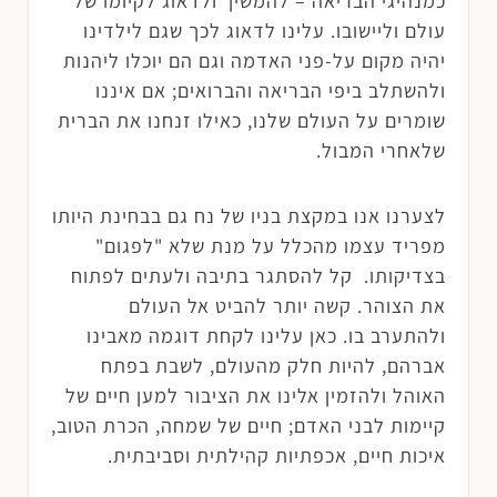
כמנהיגי הבריאה – להמשיך ולדאוג לקיומו של
עולם וליישובו. עלינו לדאוג לכך שגם לילדינו
יהיה מקום על-פני האדמה וגם הם יוכלו ליהנות
ולהשתלב ביפי הבריאה והברואים; אם איננו
שומרים על העולם שלנו, כאילו זנחנו את הברית
שלאחרי המבול.
לצערנו אנו במקצת בניו של נח גם בבחינת היותו
מפריד עצמו מהכלל על מנת שלא "לפגום"
בצדיקותו. קל להסתגר בתיבה ולעתים לפתוח
את הצוהר. קשה יותר להביט אל העולם
ולהתערב בו. כאן עלינו לקחת דוגמה מאבינו
אברהם, להיות חלק מהעולם, לשבת בפתח
האוהל ולהזמין אלינו את הציבור למען חיים של
קיימות לבני האדם; חיים של שמחה, הכרת הטוב,
איכות חיים, אכפתיות קהילתית וסביבתית.