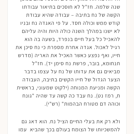
שנה שלמה. חז"ל לא חוסכים בתיאור עבודתו
הקשה של נח בתיבה – עבודה שהיא עבודת
קודש ממש וכולה חסד. על פי האגדה נח ובניו
לא ישנו במהלך השנה כולה היות והיה עליהם
להאכיל כל בעל חיים בנפרד, בשעה בה הוא
רגיל לאכול. אגדה אחרת מספרת כי נח סיכן את
חייו, ואף נפצע כאשר האכיל את האריה (מדרש
תנחומא, בובר, פרשת נח סימן יד). חז"ל
מביאים גם את עדותו של נח על עצמו בדבר
הצער הגדול של חייו הקשים בתיבה, העבודה
הקשה ומניעת המנוחה (ילקוט שמעוני, בראשית
ח, רמז נט). נח עבד כה קשה עד שהיה "גונח
וכוהה דם מטורח הבהמות" (רש"י).
ולא רק את בעלי החיים הציל נח. הוא דאג גם
להמשכיותו של הצומח בעולם בכך שהביא עמו