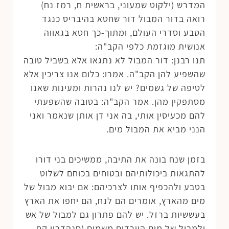
המדרש (ילקוט שמעוני, בראשית ח, רמז נח)
רואה בדור המבול דור שחטא בהיבריס כנגד
הטבע וסדרי העולם, ומתוך-כך חטא בגאווה
אנושית מוגזמת כלפי הקב"ה:
תנו רבנן: דור המבול לא נתגאו אלא בשביל טובה
שהשפיע להן הקב"ה. אמרו: כלום אנו צריכין אלא
לטיפה של גשמים? יש לנו נהרות ומעינות שאנו
מסתפקין מהן. אמר הקב"ה: בטובה שהשפעתי
להם מכעיסין אותי, בה אני דן אותן שנאמר ואני
הנני מביא את המבול מים.
בזמן שנח בונה את התיבה, ממשיכים בני דורו
להתגאות ביכולותיהם ובטוחים בכוחם לשלוט
בטבע ולהכפיף אותו לצרכיהם: אם יבוא מבול של
מים מהארץ, אומרים הם לנח, הם יחפו את הארץ
בעששיות ברזל. יש להם פתרון גם למבול של אש
ולמבול של מים היורדים משמים (סנהדרין קח,