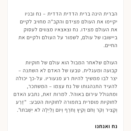
הברית הינה ברית הדדית הדדית – נח ובניו
יקיימו את העולם מצידם והקב"ה מחויב לקיים
את העולם מצידו. נח וצאצאיו מצווים לעסוק
ביישובו של עולם, לשמור על העולם ולקיים את
החיים.
העולם שלאחר המבול הוא עולם של חוקיות
קבועה ומעגלית. טבעו של האדם לא השתנה –
יצר לבו ממשיך להיות רע מנעוריו. על-כך יכולה
להעיד התנהגותו של נח עצמו – המשתכר,
ומתגולל עירום באוהל. למרות זאת, נתבע האדם
לחוקיות מוסרית בתמורה לחוקיות הטבע: "זֶרַע
וְקָצִיר וְקֹר וָחֹם וְקַיִץ וָחֹרֶף וְיוֹם וָלַיְלָה לֹא יִשְׁבֹּתוּ".
נח ואנחנו