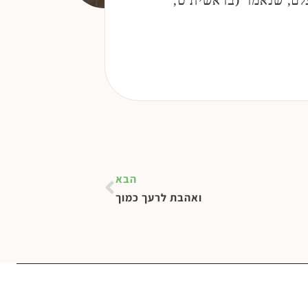
לם, שנאמר (בראשית ט,
הבא
ואהבת לרעך כמוך