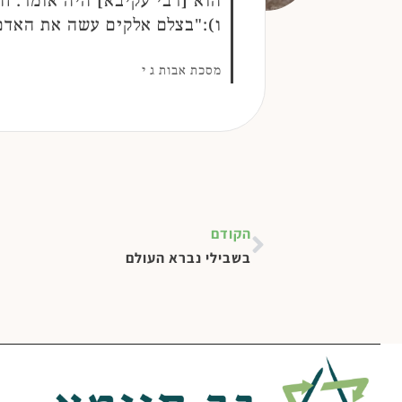
הוא [רבי עקיבא] היה אומר: ח
ו):"בצלם אלקים עשה את האדם
מסכת אבות ג י
הקודם
בשבילי נברא העולם