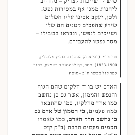
שיש לו שייכות לצדיק – מחוייב
ליהנות ממנו אף במסירות נפש.
ולכן, יעקב אבינו עליו השלום
שידע שהפכים קטנים הם שלו
ושייכים לנפשו, ונבראו בשבילו –
מסר נפשו להעבירם.
פרי צדיק (רבי צדוק הכהן רבינוביץ מלובלין,
1823-1900), פסח, דף לו עמוד ב באמצע, בתוך
ספר קול מבשר ח"ב –סוטה
האדם יש בו ד' חלקים שהם הגוף
והנפש והממון, אשר גם כן נחשב
כמו אחד מחלקיו, כמו שהתבאר
כמה פעמים,
כי הממון של אדם גם
כן נחשב חלק האדם,
כמו שאמרו
חכמים פעמים הרבה (ב"ק קיט