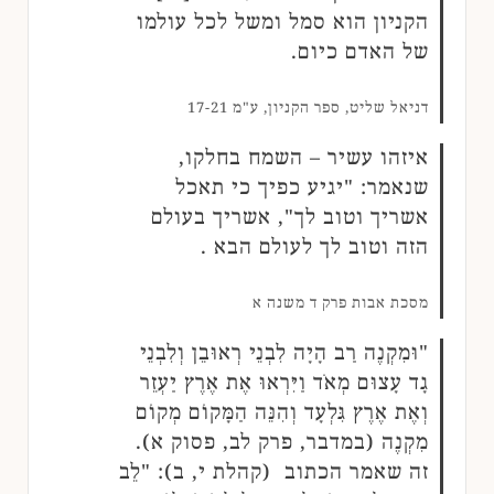
הקניון הוא סמל ומשל לכל עולמו
של האדם כיום.
דניאל שליט, ספר הקניון, ע"מ 17-21
איזהו עשיר – השמח בחלקו,
שנאמר: "יגיע כפיך כי תאכל
אשריך וטוב לך", אשריך בעולם
הזה וטוב לך לעולם הבא .
מסכת אבות פרק ד משנה א
"וּמִקְנֶה רַב הָיָה לִבְנֵי רְאוּבֵן וְלִבְנֵי
גָד עָצוּם מְאֹד וַיִּרְאוּ אֶת אֶרֶץ יַעְזֵר
וְאֶת אֶרֶץ גִּלְעָד וְהִנֵּה הַמָּקוֹם מְקוֹם
מִקְנֶה (במדבר, פרק לב, פסוק א).
זה שאמר הכתוב (קהלת י, ב): "לֵב