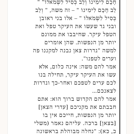
חָכָם לִימִינוֹ וְלֵב כְּסִיל לִשְׂמֹאלוֹ" "
לֵב חָכָם לִימִינוֹ " – זה משה, " וְלֵב
כְּסִיל לִשְׂמֹאלוֹ " – אלו בני ראובן
ובני גד שעשו את העיקר טפל ואת
הטפל עיקר. שחיבבו את ממונם
יותר מן הנפשות. שהן אומרים
למשה "גדרות צאן נבנה למקננו פה
וערים לטפנו".
אמר להם משה: אינה כלום, אלא
עשו את העיקר עיקר, תחילה בנו
לכם ערים לטפכם ואחר-כך וגדרות
לצאנכם…
אמר להם הקדוש ברוך הוא: אתם
חבבתם את מקניכם [עדרי הצאן]
יותר מן הנפשות, חייכם אין בו
[בצאן] ברכה. עליהם נאמר (משלי
כ, כא): "נחלה מבוהלת בראשונה