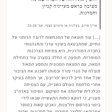
מציבה בראש מעייניה קניין
וחמדנות.
אריך פרום, בעלנות או מימוש עצמי, עמ' 25-26
[…] עוד תוצאה של התכחשות לרובד הרוחני של
החיים, שמתבטאת בשינוי ערכי והתנהגותי
בחברה המודרנית, היא צמיחת הצרכנות
המופרזת. תופעה זו החלה במערב עוד בתחילת
המאה, עם המצאת המכונית והמסע המאוד
מוצלח של הנרי פורד וכמותו לשכנע את הציבור
שכל אחד חייב לרכוש 'פרייבט', אך תפחה בעיקר
אחרי מלחמת העולם השנייה, עם הצמיחה
הכלכלית שליוותה את השיקום. הסיפור בארה"ב
מעניין, כי דווקא כוחות התעשייה שבאו לידי
ביטוי בפרסום ויח"צנות, נאבקו קשות במוסר
אמריקאי-'חלוצי' מסורתי, של חסכונות, שהיה