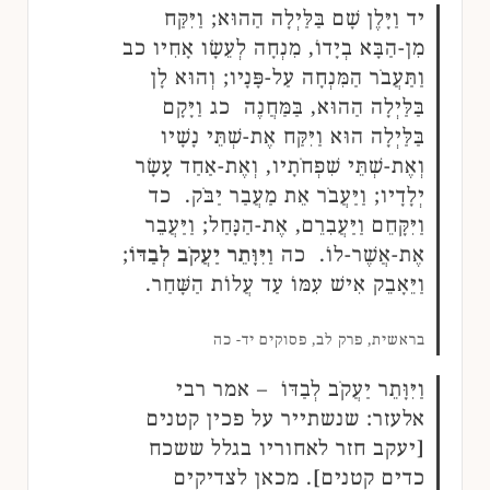
יד וַיָּלֶן שָׁם בַּלַּיְלָה הַהוּא; וַיִּקַּח
מִן-הַבָּא בְיָדוֹ, מִנְחָה לְעֵשָׂו אָחִיו כב
וַתַּעֲבֹר הַמִּנְחָה עַל-פָּנָיו; וְהוּא לָן
בַּלַּיְלָה הַהוּא, בַּמַּחֲנֶה כג וַיָּקָם
בַּלַּיְלָה הוּא וַיִּקַּח אֶת-שְׁתֵּי נָשָׁיו
וְאֶת-שְׁתֵּי שִׁפְחֹתָיו, וְאֶת-אַחַד עָשָׂר
יְלָדָיו; וַיַּעֲבֹר אֵת מַעֲבַר יַבֹּק. כד
וַיִּקָּחֵם וַיַּעֲבִרֵם, אֶת-הַנָּחַל; וַיַּעֲבֵר
אֶת-אֲשֶׁר-לוֹ. כה
וַיִּוָּתֵר יַעֲקֹב לְבַדּוֹ
;
וַיֵּאָבֵק אִישׁ עִמּוֹ עַד עֲלוֹת הַשָּׁחַר.
בראשית, פרק לב, פסוקים יד- כה
וַיִּוָּתֵר יַעֲקֹב לְבַדּוֹ – אמר רבי
אלעזר: שנשתייר על פכין קטנים
[יעקב חזר לאחוריו בגלל ששכח
כדים קטנים]. מכאן לצדיקים