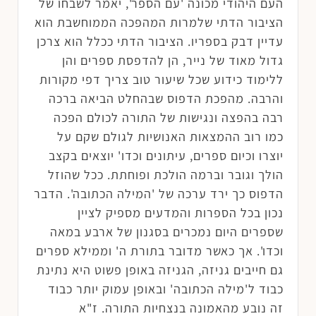
העם היהודי מכונה 'עם הספר', יאמר לשבחו של
הציבור הדתי שלמרות המהפכה הממוחשבת הוא
עדיין דבק בספריו. הציבור הדתי ככלל הוא צרכן
גדול מאוד של נייר, הן להדפסת ספרים והן
ללימוד כידוע שכל שיעור טוב צריך דפי מקורות
והרבה. מהפכת הדפוס שבהחלט הביאה ברכה
רבה בהפצה ונגישות של התורה לכולם הפכה
כמו רוב ההמצאות האנושיות לגולם שקם על
יוצרו וכיום ספרים, עיתונים וכדו' יוצאים בקצב
הולך וגובר וברמה הולכת ופוחתת. ככל שהוזל
הדפוס כך ירד ערכה של 'המילה הכתובה'. הדבר
נכון בכל הספרות והמדעים מספיק לציין
שספרים היום נמכרים בסגנון של ארבע במאה
וכדו'. אך כאשר מדובר בתורת ה' וממילא ספרים
גם חייבים גניזה, הגניזה באופן פשוט היא נתינת
כבוד ל'מילה הכתובה' ובאופן עמוק יותר כבוד
זה נובע מהאמונה בנצחיות התורה. ז"א