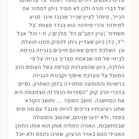
של דברי תורה ולכן לא תמיד ניתן למחזר את
הנייר, מיותר לציין שנייר שנגנז אינו מגיע
למיחזור והרי מיחזור הוא בגדר מצוות 'בל
תשחית' (עיין רמב"ם הל' מלכים ו, ח-י והל' אבל
י"ד, כד) כיוון שעדיין ניתן להפיק ממנו תועלת.
וכן השלכת דפים שאינם חייבים בגניזה גורמת
לביזוי של מה שבאמת מצריך גניזה על פי
ההלכה, כיוון שהמערכת קורסת בשל העומס הרב
המוטל על מערכת איסוף וקבורת הגניזה
ברשויות והתופעה מחמירה בזמן האחרון. נסיים
בדברי הרב קוק "הספרות הנפרזה מצמצמת היא
את המחשבה. חושב הסופר … וחושב הקורא
שחוג רעיונותיו צריכים להיות מוגבל עם מה שיש
בספר. ולא ידעו שניהם, שהטוב והמעולה
שבמחשבות, האורה המחיה אותן הוא אותו התוכן
האצילי הטס באויר הרעיון, שאינו נתפס ולא יוכל