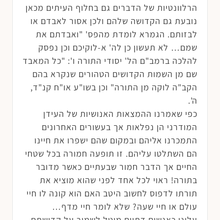
הרלוונטיות של הדברים גם בחלוף העיתים מכאן
נובעת גם הקדושה שלהם ולכן אסור לאבדם או
לבזותם. הגמרא לומדת מהפס' "ואבדתם את
שמם… לא תעשון כן לה' א-לוקיכם וכן נפסק
להלכה ברמב"ם הל' יסודי התורה ו': "כל המאבד
שם מן השמות הקדושים הטהורים שנקרא בהם
הקב"ה לוקה מן התורה" וכן בשו"ע או"ח קנ"ד,
ה'.
כפי שאמרנו ההמצאות האנושיות של העידן
המודרני הן נפלאות אך בעשורים האחרונים
התמכרנו אליהם ובמקום שהם ישפרו את חיינו
הם השתלטו עליהם. זו תופעה חמורה בכל שטחי
החיים אך הדבר חמור שבעתיים כאשר מדובר
בתורה! ראוי לכל אחד לפני שהוא מוציא את
תורתו לדפוס לחשוב היטב האם הוא קונה לו חיי
עולם או חיי שעה? שלא לומר חיי מדף…
עלינו כאנשים דתיים מוטל לשמור על קדושתם