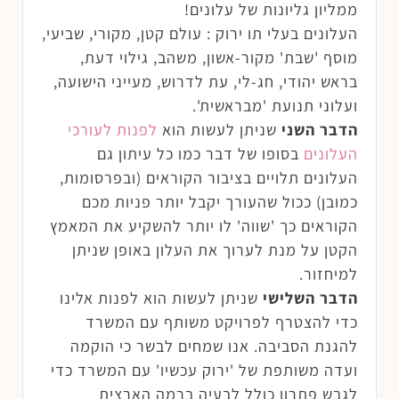
ממליון גליונות של עלונים!
העלונים בעלי תו ירוק : עולם קטן, מקורי, שביעי,
מוסף 'שבת' מקור-אשון, משהב, גילוי דעת,
בראש יהודי, חג-לי, עת לדרוש, מעייני הישועה,
ועלוני תנועת 'מבראשית'.
הדבר השני
שניתן לעשות הוא
לפנות לעורכי
העלונים
בסופו של דבר כמו כל עיתון גם
העלונים תלויים בציבור הקוראים (ובפרסומות,
כמובן) ככול שהעורך יקבל יותר פניות מכם
הקוראים כך 'שווה' לו יותר להשקיע את המאמץ
הקטן על מנת לערוך את העלון באופן שניתן
למיחזור.
הדבר השלישי
שניתן לעשות הוא לפנות אלינו
כדי להצטרף לפרויקט משותף עם המשרד
להגנת הסביבה. אנו שמחים לבשר כי הוקמה
ועדה משותפת של 'ירוק עכשיו' עם המשרד כדי
לגבש פתרון כולל לבעיה ברמה הארצית