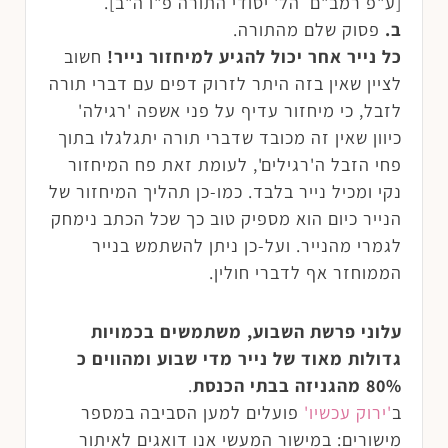
[ע"פ רמב"ם הל' יסודי התורה פ"ו ה"ב].
ב.
פסוק שלם מהתורה.
כל נייר אחר יכול להגיע למיחזור נייר!
חשוב
לציין שאין בזה היתר לזרוק דפים עם דברי תורה
לזבל, כי מיחזור עדיף על פני אשפה 'רגילה'
כיוון שאין זה מכובד שדברי תורה יתגלגלו בתוך
פחי הזבל ה'רגילים', לעומת זאת פח המיחזור
נקי ומכיל נייר בלבד. כמו-כן תהליך המיחזור של
הנייר כיום הוא מספיק טוב כך שכל הכתב נימחק
לגמרי מהנייר. ועל-כן ניתן להשתמש בנייר
הממוחזר אף לדברי חולין.
עלוני פרשת השבוע, משתמשים בכמויות
גדולות מאוד של נייר מדי שבוע ומהווים כ
80% מהגניזה בבתי הכנסת
.
ב
'ירוק עכשיו'
פועלים למען הסביבה במספר
מישורים: במישור המעשי אנו דואגים לאיתור