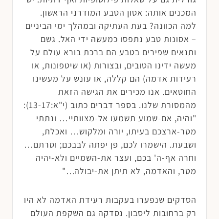
המכנים אותה: אסון הטבע המודרני הראשון.
למה הכוונה? בעת העתיקה ובמהלך ימי הביניים
– אסונות טבע נתפסו כמעשה ידי האל. גשם
ותנאים שפירים בטבע הם ברכת בורא עולם על
מעשה ידינו הטובים, ובצורות (או שיטפונות, או
רעידות אדמה) הם קללה, או עונש על מעשינו
החוטאים. אנו מכירים את הגישה הזאת
מהמסורת שלנו. בספר דברים כתוב (י"א:13-17):
"והיה, אם-שמוע תשמעו אל-מצוותיי… ונתתי
מטר-ארצכם בעיתו, יורה ומלקוש… ואכלת,
ושבעת. הישמרו לכם, פן יפתה לבבכם; וסרתם…
וחרה אף-ה' בכם, ועצר את-השמיים ולא-יהיה
מטר, והאדמה, לא תיתן את-יבולה…"
הסדקים שנפערו בעקבות רעידת האדמה לא היו
רק ברחובות ליסבון. נסדקה גם השקפת העולם