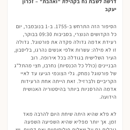
דרשה לשבת נח בקהילת "ואהבת" – זכרון
יעקב
הסיפור הזה התרחש ב-1755. ב-1 בנובמבר, יום
כל הקדושים הנוצרי, בסביבות 09:30 בבוקר,
רעידת אדמה גדולה פקדה את פורטוגל. גדולה
זו לא מילה: עשרות אלפי אנשים נהרגו, בליסבון,
העיר השלישית בגודלה בכל אירופה. רוב
הבניינים (כולל כל הכנסיות) נחרבו, חצי מהתל"ג
של פורטוגל נמחק. גלי הצונמי הגיעו עד לאיי
הקריביים ולברזיל. זאת הייתה אחת הרעידות
אדמה ההרסניות ביותר בהיסטוריה האנושית
הידועה.
לא פלא שהיא היתה שיחת היום להרבה מאד
זמן. אך יותר מפליא שהיא השפיעה השפעה
גורלית גם על שאלות פילוסופיות ואף דתיות. יש