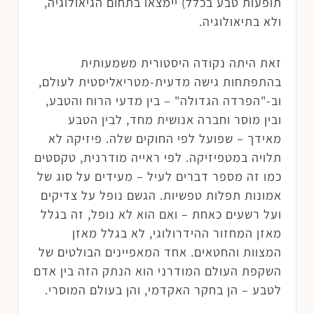
תופעות טבע בכלל) יימצאו בתחום הגיאולוגיה,
ולא בתיאולוגיה.
זאת היתה נקודה היסטורית משמעותית
בהתפתחות גישה מדעית-מטריאליסטית לעולם,
וב-"הפרדה הגדולה" – בין מדעי הרוח והטבע,
ובין מוסר וחברה אנושית מחד, לבין הטבע
מאידך – שפועל לפי החוקים שלה. פיזיקה לא
תלויה במטפיזיקה. לפי ראייה מודרנית, טקסטים
כמו זה מספר דברים לעיל – מעידים על סוג של
אמונות תפלות טפשיות. הגשם נופל על צדיקים
ועל רשעים כאחת – ואם הוא לא נופל, זה בגלל
מאזן המחזור ההידרולוגי, לא בגלל מאזן
המצוות והחטאים. אחד המאפיינים הבולטים של
השקפת העולם המודרני הוא הנתק הזה בין אדם
לטבע – הן בחקר האקדמי, והן בעולם המוסרי.