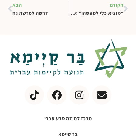
הקודם
הבא
"מוציא כלי למעשהו" או "משחית לחבל" – הבניין והחורבן
דרשה לפרשת נח
מרכז למידה טבע עברי
בר קיימא