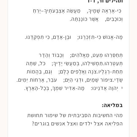
תהילים ח', ד-ז
כִּי-אֶרְאֶה שָׁמֶיךָ, מַעֲשֵׂה אֶצְבְּעֹתֶיךָ–יָרֵחַ
וְכוֹכָבִים, אֲשֶׁר כּוֹנָנְתָּה.
מָה-אֱנוֹשׁ כִּי-תִזְכְּרֶנּוּ; וּבֶן-אָדָם, כִּי תִפְקְדֶנּוּ.
תְּחַסְּרֵהוּ מְּעַט, מֵאֱלֹהִים; וְכָבוֹד וְהָדָר
תְּעַטְּרֵהוּ.תַּמְשִׁילֵהוּ, בְּמַעֲשֵׂי יָדֶיךָ; כֹּל, שַׁתָּה
תַחַת-רַגְלָיו.צֹנֶה וַאֲלָפִים כֻּלָּם; וְגַם, בַּהֲמוֹת
שָׂדָי.ציִפּוֹר שָׁמַיִם, וּדְגֵי הַיָּם; עֹבֵר, אָרְחוֹת יַמִּים.
י יְהוָה אֲדֹנֵינוּ: מָה-אַדִּיר שִׁמְךָ, בְּכָל-הָאָרֶץ.
במליאה:
מהי החשיבות הסביבתית של שימור תחושת
הפליאה אצל ילדים ואצל אנשים בוגרים?