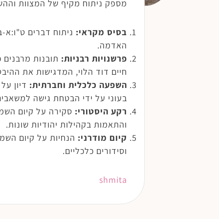
מספק ניתוח מקיף של המצוות וההש
בסיס מקראי:
ניתוח דברים ט"ו:א-
האדמה.
פרשנויות רבניות:
תובנות מרבנים כ
חיים דוד הלוי, המדגישות את ההיב
השפעה כלכלית וחברתית:
דיון על
בעוני על ידי הבטחת גישה למשאבים
רקע היסטורי:
סקירה על קיום השמי
והתאמות בקהילות יהודיות שונות.
קיום מודרני:
הנחיות על קיום השמי
וסידורים כלכליים.
shmita