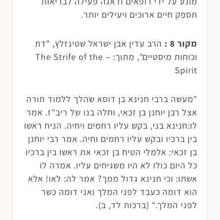
מונע על ידי רופאים ודאגה פעילה לבריאות
תספק חיים ארוכים ויעילים יותר.
מקור 8 :
הרב עדין אבן ישראל שטינזלץ, "דת
וכוחות מיסטיים", מתוך: – The Strife of the
Spirit
"מעשה ברבי חנינא בן דוסא שהלך ללמוד תורה
אצל רבן יוחנן בן זכאי, וחלה בנו של ריב"ז. אמר
לו:חנינא בני, בקש עליו רחמים ויחיה. הניח ראשו
בין ברכיו ובקש עליו רחמים וחיה. אמר רבי יוחנן
בן זכאי: אלמלי הטיח בן זכאי את ראשו בין ברכיו
כל היום כולו לא היו משגיחים עליו. אמרה לו
אשתו: וכי חנינא גדול ממך? אמר לה: לאו! אלא
הוא דומה כעבד לפני המלך ואני דומה כשר
לפני המלך." (ברכות לד, ב).