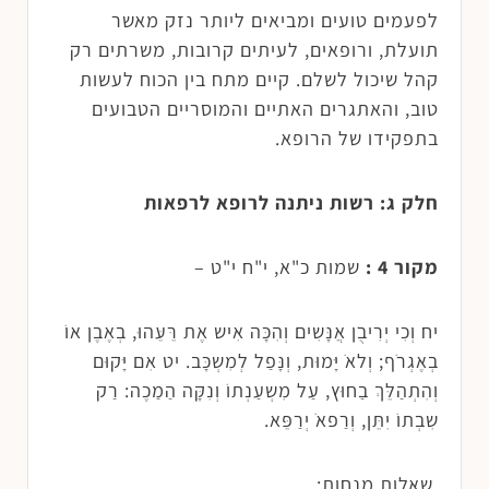
לפעמים טועים ומביאים ליותר נזק מאשר
תועלת, ורופאים, לעיתים קרובות, משרתים רק
קהל שיכול לשלם. קיים מתח בין הכוח לעשות
טוב, והאתגרים האתיים והמוסריים הטבועים
בתפקידו של הרופא.
חלק ג: רשות ניתנה לרופא לרפאות
מקור 4 :
שמות כ"א, י"ח י"ט –
יח וְכִי יְרִיבֻׁן אֲנָּשִים וְהִכָּה אִיש אֶת רֵּעֵּהוּ, בְאֶבֶן אוֹ
בְאֶגְרֹף; וְלאֹ יָּמוּת, וְנָּפַל לְמִשְכָּב. יט אִם יָּקוּם
וְהִתְהַלֵּךְ בַחוּץ, עַל מִשְעַנְתוֹ וְנִקָּה הַמַכֶה: רַק
שִבְתוֹ יִתֵּן, וְרַפאֹ יְרַפֵּא.
שאלות מנחות: