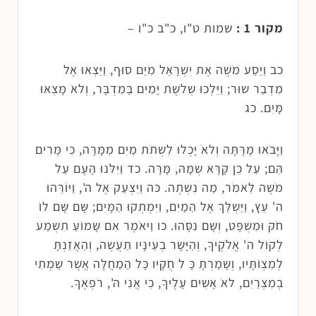
מקור 1 :
שמות ט"ו, כ"ב כ"ו –
כב וַיַּסַע מֹשֶה אֶת יִשְרָּאֵּל מִיַּם סוּף, וַיֵּּצְאוּ אֶל
מִדְבַר שוּר; וַיֵּּלְכוּ שְלֹשֶת יָּמִים בַמִדְבָּר, וְלאֹ מָּצְאוּ
מָּיִם. כג
וַיָּּבֹאוּ מָּרָּתָּה וְלאֹ יָּכְלוּ לִשְתֹת מַיִם מִמָּרָּה, כִי מָּרִים
הֵּם; עַל כֵּן קָּרָּא שְמָּהּ, מָּרָּה. כד וַיִּלֹּנוּ הָּעָּם עַל
מֹשֶה לֵּאמֹר, מַה נִשְתֶה. כה וַיִּצְעַק אֶל ה', וַיּוֹרֵּהוּ
ה' עֵּץ, וַיַּשְלֵּךְ אֶל הַמַיִם, וַיִּמְתְקוּ הַמָּיִם; שָּם שָּם לוֹ
חֹק וּמִשְפָּט, וְשָּם נִסָּהוּ. כו וַיּאֹמֶר אִם שָּמוֹעַ תִשְמַע
לְקוֹל ה' אֱלֹקֶיךָ, וְהַיָּּשָּר בְעֵּינָּיו תַעֲשֶה, וְהַאֲזַנְתָּ
לְמִצְוֹתָּיו, וְשָּמַרְתָּ כָּ ל חֻׁקָּיו כָּל הַמַחֲלָּה אֲשֶר שַמְתִי
בְמִצְרַיִם, לאֹ אָּשִים עָּלֶיךָ, כִי אֲנִי ה', רֹפְאֶךָ.