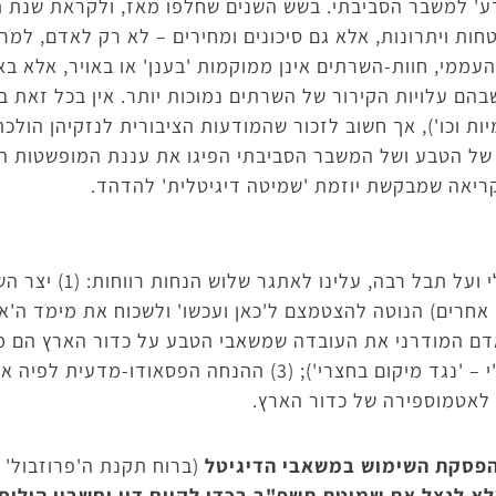
ע' למשבר הסביבתי. בשש השנים שחלפו מאז, ולקראת שנת תש
ת ויתרונות, אלא גם סיכונים ומחירים – לא רק לאדם, למר
העממי, חוות-השרתים אינן ממוקמות 'בענן' או באויר, אלא באד
שבהם עלויות הקירור של השרתים נמוכות יותר. אין בכל זאת 
ות וכו'), אך חשוב לזכור שהמודעות הציבורית לנזקיהן הולכת
ל הטבע ושל המשבר הסביבתי הפיגו את עננת המופשטות הפו
קריאה שמבקשת יוזמת 'שמיטה דיגיטלית' להדהד.
בכדי לשמור על הטבע הארץ
 אחרים) הנוטה להצטמצם ל'כאן ועכשו' ולשכוח את מימד ה'אנו
 ההכחשה של האדם המודרני את העובדה שמשאבי הטבע על כדור הארץ ה
הסביבתי על אזורים מרוחקים (נמב"י – 'נגד מיקום בחצרי'); (3) ההנ
ץ לאטמוספירה של כדור הארץ.
הפסקת השימוש במשאבי הדיגיטל
(ברוח תקנת ה'פרוזבול' 
א לנצל את שמיטת תשפ"ב בכדי לקיים דין וחשבון הוליס