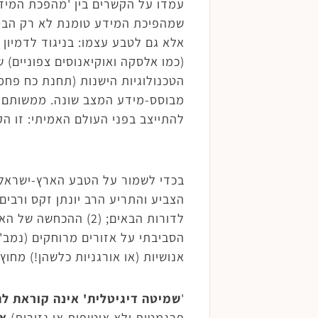
עמדו על הקשרים בין 'מהפכת המיד
שמהפיכת המידע טומנת לא רק הבטחו
אלא גם לטבע עצמו: בניגוד לדמיון 
(כמו אלסקה ואוקיאנוסים צפוניים) 
הטכנולוגיות הישנות (תחנת כח פחמי
מבוסס-מידע המצב שונה. ממשותם ש
להתייצב בפני העולם האמיתי: זו ה
הצביע והתריע הרב יונתן זקס ורבים
לדורות הבאים; (2)
אנושיות (או אורגניות כלשהן!) מחו
'
שמיטה דיגיטלית' אינה קוראת ל
פרגמטית ולא אוטופית או נזירית)
אל