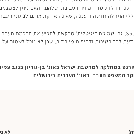
יסני-וורלד), מה המחיר הסביבתי שלהם, והאם ניתן לצמצמם; 
לל) התחלה חדשה ורעננה, שאינה אוזקת אותם לנתוני העבר.
בדומה ליוזמת ה-Sabbath Manifesto, גם 'שמיטה דיגיטלית' מבקשת להציע את 
עת לכך חשיבות ודחיפות מיוחדות, שכן לא נוכל לשמור על 
ורנט במחלקה למחשבת ישראל באונ' בן-גוריון בנגב עמ
חקר המשפט העברי באונ' העברית בירושלים
ה)
לא נש