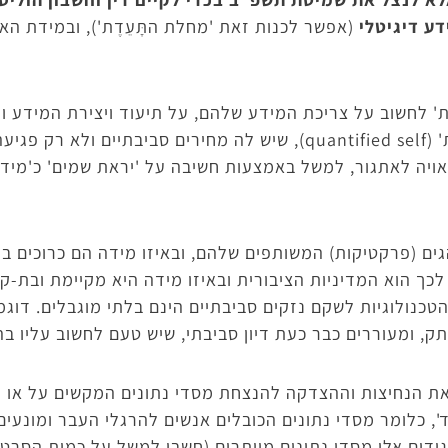
ע דיגיטלי
(אפשר לכנות זאת 'מחלת התָּעֵדֶת'), ובמידת הא
' לחשוב על צריכת המידע שלהם, על תיעוד ויצירת המידע וע
ולאתגר את תפיסת ה'עצמי המכומת' (quantified self), שיש לה מחירים 
אויה לאתגור, למשל באמצעות חשיבה על 'יראת שמים' כ'מידה
ים (פרקטיקות) המשותפים שלהם, ובאיזו מידה הם כרוכים ב
לכך הוא המדיניות הציבורית ובאיזו מידה היא מקיימת ובת-
טכנולוגיות לשקם נזקים סביבתיים הינם בלתי מוגבלים. דוגמה
תק, ומעוררים כבר כעת דיון סביבתי, שיש טעם לחשוב עליו 
את הנחיצות וההצדקה להנצחת מסדי נתונים המקשים על או 
', כלומר מסדי נתונים הכובלים אנשים להרגלי העבר ומונעים
דים אלו מסדי נתונים מיותרים (חשבו למשל על כמות הסרטונ