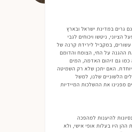
נם גרים במדינת ישראל ובארץ
 הציוני, ניטשו ויכוחים לגבי
עשורים, במקביל לירידת קרנה של
ת ההגנה על החי, הצומח והדומם
 כמו גם זיהום האדמה, המים
יוחדת. האם יתכן שלא רק השמיטה
לים הלשוניים שלנו, למשל
ם מפנינו את ההשלכות המיידיות
יזמי-שמיטה סביבתניים של 'טבע עברי', Hazon ועוד, וגם נסיונות להיענות למהפכה
הן היו בעלות אופי אישי, ולא