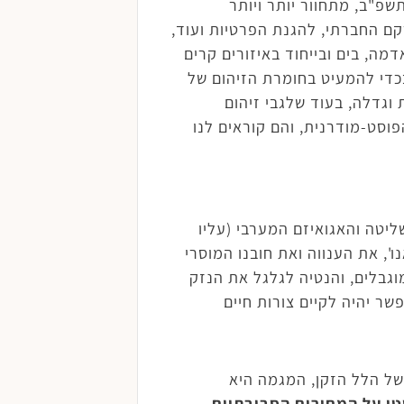
פ"ב, מתחוור יותר ויותר
קם החברתי, להגנת הפרטיות ועוד,
מה, בים ובייחוד באיזורים קרים
בכדי להמעיט בחומרת הזיהום של
 וגדלה, בעוד שלגבי זיהום
סט-מודרנית, והם קוראים לנו
-ישראלי ועל תבל רבה, עלינו לאתגר שלוש הנחות רווחות: (1) יצר השליטה והאגואיזם המערבי (עליו
', את הענווה ואת חובנו המוסרי
ם מוגבלים, והנטיה לגלגל את הנזק
חה הפסאודו-מדעית לפיה אפשר יהיה לקיים צורות חיים
של הלל הזקן, המגמה היא
טי על המחירים הסביבתיים