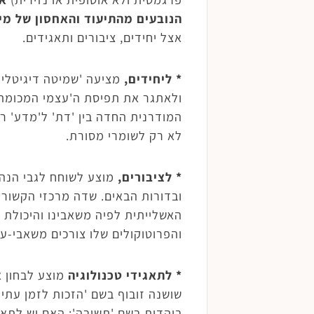
הנובעים מהתיעוד והאחסון של מיד
אצל יחידים, ציבורים ותאגידים.
*
ליחידים
,
מציעה 'שמיטה דיגיטלית
המודרנית החדה בין 'דת' ל'מדע' ר
לא רק לשומרי מסורת.
*
לציבורים
,
מוצע לשוחח לגבי הנהג
ובדורות הבאים. שדה מרכזי הקשור 
האשלייתית לפיה משאבינו והיכולת ה
והפרוטוקולים שלו צורכים משאבי-ע
*
לתאגידי טכנולוגיה
מוצע לבחון 
שושנה זובוף בשם 'הזכות לזמן עתיד
ביהדות בשם 'תשובה'; האם יש לתאגי