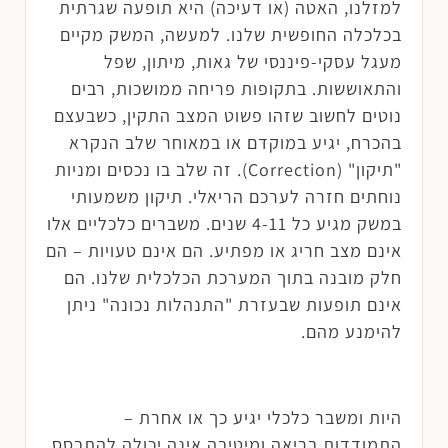
למזלנו, האטה (או דעיכה) היא תופעה שגרתית
בכלכלה החופשית שלנו. למעשה, המשק מקיים
מעגל עסקי-פיננסי של גאות, מיתון, שפל
והתאוששות. בתקופות פריחה ממושכות, רבים
נוטים לחשוב שזהו פשוט המצב התקין, כשבעצם
בהכרח, יגיע במוקדם או במאוחר שלב הנקרא
"תיקון" (Correction). זה שלב בו נכסים ומניות
נוחתים חזרה לערכם הריאלי. תיקון משמעותי
במשק מגיע כל 4-11 שנים. משברים כלכליים אלו
אינם מצב חריג או מפתיע. הם אינם טעויות – הם
חלק מובנה בתוך המערכת הכלכלית שלנו. הם
אינם תופעות שבעזרת "התנהלות נכונה" ניתן
להימנע מהם.
היות ומשבר כלכלי יגיע כך או אחרת –
התמודדות בריאה ומיטיבה אינה יכולה להתבסס