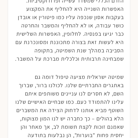
הזרם הכללי שמשדר עשייה ופרודוקטיביות.
האפשרות השנייה היא להחליף את המקצוע
בעקבות אסון שנכפה עליו כמו פיטורין או אובדן
כושר עבודה, או לא להחליף והמשבר והחרטה
כבר יגיעו בפנסיה. לחלופין, האפשרות השלישית
היא לעשות זאת בצורה מתכוננת ומסונכרנת עם
הסביבה במהלך שנת השמיטה, בתקופה
שמבחינה תרבותית וכלכלית מברכת על המשבר.
שמיטה ישראלית מציעה טיפול דומה גם
באתגרים החברתיים שלנו. לכולנו ברור, שברוך
השם, לא חסרים לנו עניינים משותפים איתם
עלינו להתמודד כעם. כמו שבחיים האישיים שלנו
השוטף מביא אותנו לדחוק הצידה את המשברים
הלא בהולים – כך כחברה יש לנו המון מצוקות,
שאמנם זוכות לקצת תשומת לב, אך מאחר והן
יחסית פחות "בוערות", הן נבלעות בתודעה