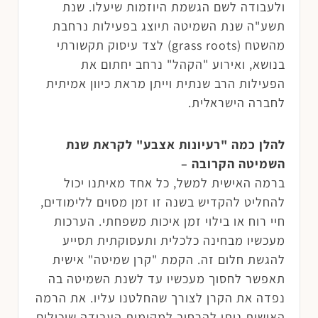
ולעבודה לשם הגשמת היוזמות שיעלו. שנת
תשע"ה שנת השמיטה תיוצג בפעילות נרחבת
מהשטח (grass roots) לצד עיסוק תקשורתי
בנושא, ואירוע "הקהל" נרחב יחתום את
הפעילות הרב שנתית וייתן מראת כיוון אמיתית
לחברה הישראלית.
להלן כמה "רעיונות אצבע" לקראת שנת
השמיטה הקרובה –
ברמה האישית למשל, כל אחד מאיתנו יכול
להחליט להקדיש בשנה זו זמן מסוים ללימודים,
חיי רוח או בילוי זמן איכות משפחתי. הערכות
מעכשיו מבחינה כלכלית ותעסוקתית תסייע
להגשת חלום זה. הקמת "קרן שמיטה" אישית
תאפשר לחסוך מעכשיו עד לשנת השמיטה בה
נפדה את הקרן לצורך שהחלטנו עליו. את הרמה
האישית ניתן להרחיב למקומות העבודה שיכולים