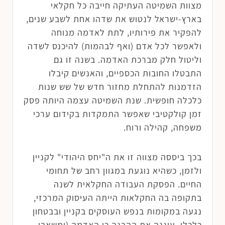
מצוות השמיטה העתיקה חייבה כל חקלאי
בארץ-ישראל לנטוש את שדהו אחת לשבע שנים,
להפקיר את פירותיו, לתת לאדמה מנוחה
ולאפשר לכל אדם (ואף לבהמות) להיכנס לשדה
וליטול חלק מברכת האדמה. בשנה זו גם
התבטלו החובות הכספיים, והאנשים קיבלו
הזדמנות להתחלת מחזור חדש של שש שנות
כלכלה חופשית. שנת השמיטה עצמה היותה פסק
זמן קולקטיבי שאפשר התמקדות בקידום ערכי
משפחה, קהילה ורוח.
בכך ביססה מצווה זו את ה"יחס היהודי" לקניין
ולזמן, כשהיא נוגעת במגוון רחב של תחומי
החיים. הפסקת העבודה החקלאית לשנה
בתקופה בה החקלאות הייתה העיסוק המרכזי,
נגעה במקומות בנפש העוסקים בקניין ובבטחון
כלכלי, עיגנה את ההבנה כי האדמה (ומשאבי