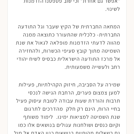
"אפשר גם אחרת" וכי שוב פספסנו הזדמנות
לשינוי.
המחאה החברתית של הקיץ שעבר וגל התודעה
החברתית- כלכלית שהתעורר כתוצאה ממנה
מהווה לדעתי הזדמנות מופלאה לגאול את שנת
השמיטה מתוך קובץ סעיפי הכשרות, ולהחזירה
אל מרכז התודעה הישראלית כבסיס לשיח יהודי
רחב ולעשייה משמעותית.
שמירה על הסביבה, חיזוק הקהילתיות, פעילות
למען צמצום פערים, הרחבת הגישה לנכסי
תרבות והורדת שעות עבודה לטובת עיסוק פעיל
בחיי הרוח, הינם רק חלק מהדרכים לתרגום
שנת השמיטה למציאות ימינו. לימוד משותף
וקיום כנסים ושולחנות עגולים בנושאים אלו כמו
גם בשאלות מהותיות בנושאים כגון האדם אל מול