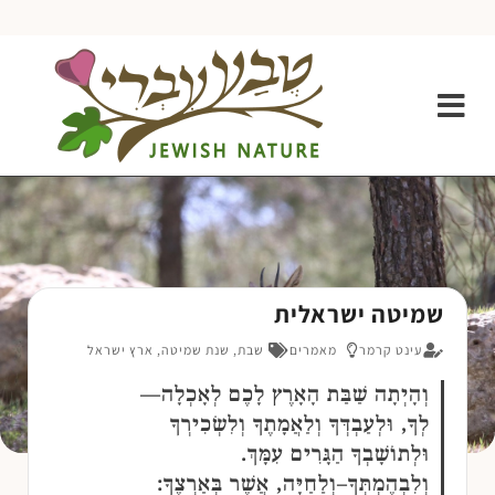
שמיטה ישראלית
עינט קרמר
מאמרים
שבת
,
שנת שמיטה
,
ארץ ישראל
וְהָיְתָה שַׁבַּת הָאָרֶץ לָכֶם לְאָכְלָה—
לְךָ, וּלְעַבְדְּךָ וְלַאֲמָתֶךָ וְלִשְׂכִירְךָ
וּלְתוֹשָׁבְךָ הַגָּרִים עִמָּךְ.
וְלִבְהֶמְתְּךָ–וְלַחַיָּה, אֲשֶׁר בְּאַרְצֶךָ: