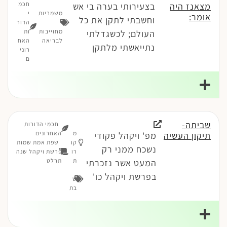
חכמ
מצאנז היה
בצעירותי בערה בי אש
משמריות
י
אומר:
וחשבתי לתקן את כל
-
הדור
מחוייבות
ות
העולם; לכשגדלתי
לבריאה
האח
נתייאשתי מלתקן
רוני
ם
שביתה-
חכמי הדורות
מ
האחרונים
תיקון העשיה
מפ' ויקהל פקודי
קו
שפת אמת שמות
נשכח ממני רק
רו
פרשת ויקהל שנה
ת
תרלט
המעט אשר נזכרתי
בפרשת ויקהל כו'
ש
בת