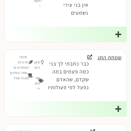
תשר
אין בני עירי
י
נשמעים
שמחת החג
חכמי
מקו
הדורות
כבר כתבתי לך בני
רות
האחרונים
כמה פעמים במה
ספר החינוך
חגי
מצוה שכד
שקדם, שהאדם
תש
נפעל לפי פעולותיו
רי