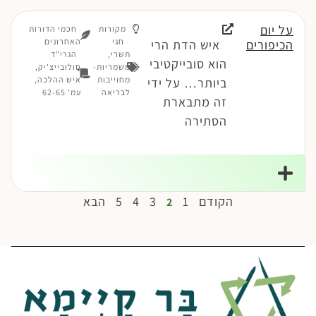
על יום
מקורות
חכמי הדורות
חגי
האחרונים
הכיפורים
איש הדת הרי
תשרי
,
הגרי"ד
הוא סובייקטיבי
משמריות-
סולובייצ'יק,
מחוייבות
איש ההלכה,
ביותר… על ידי
לבריאה
עמ' 62-65
זה מתבארת
הסתירה
הקודם
1
3
4
5
הבא
2