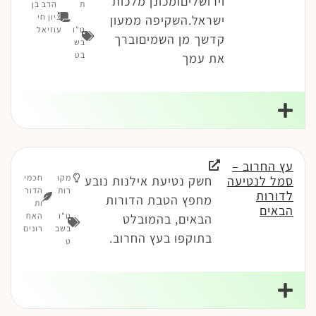
וירושליםומכונן מלכות
ת
הרב בן
ציון חי
ישראל.השקיפה ממעון
ט"ו
עוזיאל
קדשך מן השמיםוברך
בש
בט
את עמך
עץ החרוב –
מקו
חכמי
סמל לנטיעה
חשק נטיעת אילנות נובע
רות
הדור
לדורות
מחפץ הטבת הדורות
ות
הבאים
ט"ו
האח
הבאים, בהמובלט
בשב
רונים
בתוקפו בעץ החרוב.
ט