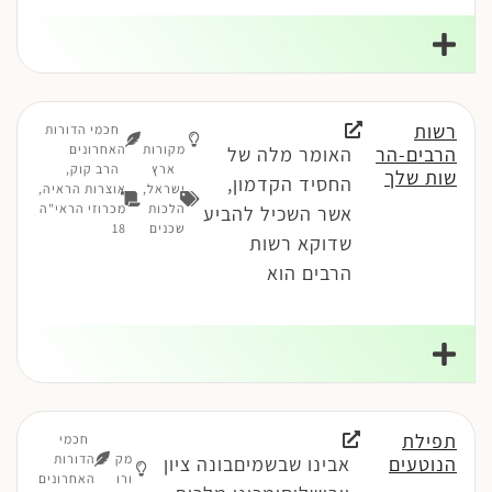
רשות
חכמי הדורות
מקורות
האחרונים
הרבים-הר
האומר מלה של
ארץ
הרב קוק,
שות שלך
החסיד הקדמון,
ישראל
,
אוצרות הראיה,
הלכות
מכרוזי הראי"ה
אשר השכיל להביע
שכנים
18
שדוקא רשות
הרבים הוא
תפילת
חכמי
מק
הדורות
הנוטעים
אבינו שבשמיםבונה ציון
ורו
האחרונים