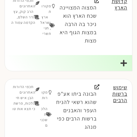
קדושת
חכמי הדורות
מקורו
האחרונים
הארץ
המצוה המצויינה
ת
הרב קוק, עץ
שכח הארץ הוא
ארץ
הדר השלם,
ישראל
הקדמה עמוד ה
ניכר בה הרבה
,
חגי
במצות הגוף היא
תשרי
מצות
שימוש
חכמי הדורות
מקו
האחרונים
ברשות
הבונה ביתו אע"פ
רות
הבן איש חי
הרבים
שהוא רשאי להניח
הלכות, פרשת
הלכ
כי תצא אות טו
העפר והאבנים
ות
ברשות הרבים כפי
שכני
ם
מנהג