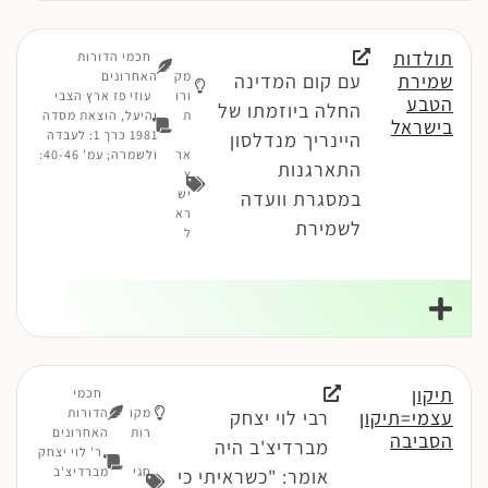
תולדות
חכמי הדורות
מק
האחרונים
שמירת
עם קום המדינה
ורו
עוזי פז ארץ הצבי
הטבע
החלה ביוזמתו של
ת
והיעל, הוצאת מסדה
בישראל
1981 כרך 1: לעבדה
היינריך מנדלסון
אר
ולשמרה; עמ' 40-46:
התארגנות
ץ
יש
במסגרת וועדה
רא
לשמירת
ל
תיקון
חכמי
מקו
הדורות
עצמי=תיקון
רבי לוי יצחק
רות
האחרונים
הסביבה
מברדיצ'ב היה
ר' לוי יצחק
חגי
מברדיצ'ב
אומר: "כשראיתי כי