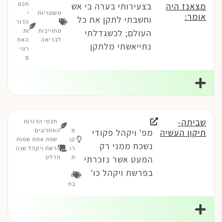
חכמ
מצאנז היה
בצעירותי בערה בי אש
משמריות
י
אומר:
וחשבתי לתקן את כל
-
הדור
מחוייבות
ות
העולם; לכשגדלתי
לבריאה
האח
נתייאשתי מלתקן
רוני
ם
שביתה-
חכמי הדורות
מ
האחרונים
תיקון העשיה
מפ' ויקהל פקודי
קו
שפת אמת שמות
נשכח ממני רק
רו
פרשת ויקהל שנה
ת
תרלט
המעט אשר נזכרתי
בפרשת ויקהל כו'
ש
בת