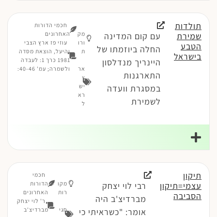
תולדות
חכמי הדורות
מק
האחרונים
שמירת
עם קום המדינה
ורו
עוזי פז ארץ הצבי
הטבע
החלה ביוזמתו של
ת
והיעל, הוצאת מסדה
בישראל
1981 כרך 1: לעבדה
היינריך מנדלסון
אר
ולשמרה; עמ' 40-46:
התארגנות
ץ
יש
במסגרת וועדה
רא
לשמירת
ל
תיקון
חכמי
מקו
הדורות
עצמי=תיקון
רבי לוי יצחק
רות
האחרונים
הסביבה
מברדיצ'ב היה
ר' לוי יצחק
חגי
מברדיצ'ב
אומר: "כשראיתי כי