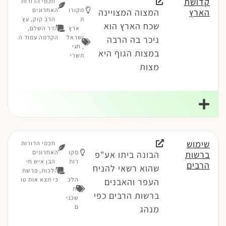
קדושת
חכמי הדורות
מקורו
האחרונים
הארץ
המצוה המצויינה
ת
הרב קוק, עץ
שכח הארץ הוא
ארץ
הדר השלם,
ישראל
הקדמה עמוד ה
ניכר בה הרבה
,
חגי
במצות הגוף היא
תשרי
מצות
שימוש
חכמי הדורות
מקו
האחרונים
ברשות
הבונה ביתו אע"פ
רות
הבן איש חי
הרבים
שהוא רשאי להניח
הלכות, פרשת
הלכ
כי תצא אות טו
העפר והאבנים
ות
ברשות הרבים כפי
שכני
ם
מנהג