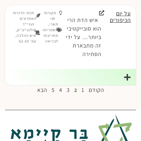
על יום
מקורות
חכמי הדורות
חגי
האחרונים
הכיפורים
איש הדת הרי
תשרי
,
הגרי"ד
הוא סובייקטיבי
משמריות-
סולובייצ'יק,
מחוייבות
איש ההלכה,
ביותר… על ידי
לבריאה
עמ' 62-65
זה מתבארת
הסתירה
הקודם
1
3
4
5
הבא
2