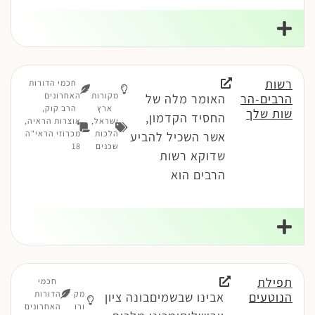
רשות
חכמי הדורות
מקורות
האחרונים
הרבים-הר
האומר מלה של
ארץ
הרב קוק,
שות שלך
החסיד הקדמון,
ישראל
,
אוצרות הראיה,
הלכות
מכרוזי הראי"ה
אשר השכיל להביע
שכנים
18
שדוקא רשות
הרבים הוא
תפילת
חכמי
מק
הדורות
הנוטעים
אבינו שבשמיםבונה ציון
ורו
האחרונים