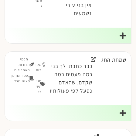
תשר
אין בני עירי
י
נשמעים
שמחת החג
חכמי
מקו
הדורות
כבר כתבתי לך בני
רות
האחרונים
כמה פעמים במה
ספר החינוך
חגי
מצוה שכד
שקדם, שהאדם
תש
נפעל לפי פעולותיו
רי