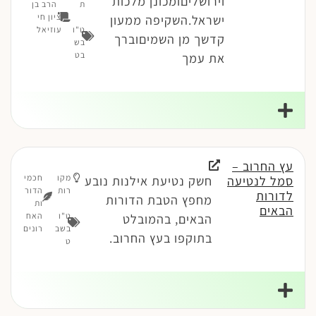
וירושליםומכונן מלכות
ת
הרב בן
ציון חי
ישראל.השקיפה ממעון
ט"ו
עוזיאל
קדשך מן השמיםוברך
בש
בט
את עמך
עץ החרוב –
מקו
חכמי
סמל לנטיעה
חשק נטיעת אילנות נובע
רות
הדור
לדורות
מחפץ הטבת הדורות
ות
הבאים
ט"ו
האח
הבאים, בהמובלט
בשב
רונים
בתוקפו בעץ החרוב.
ט