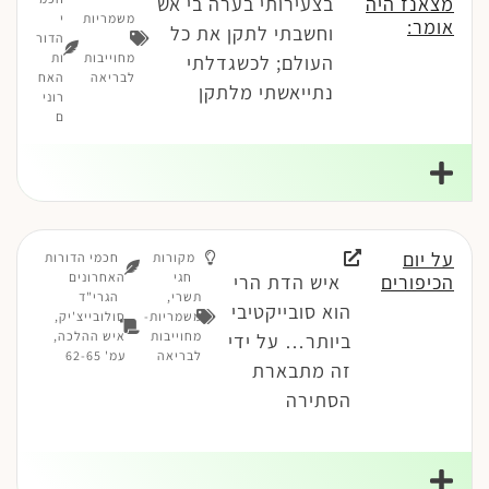
מצאנז היה
בצעירותי בערה בי אש
משמריות
י
אומר:
וחשבתי לתקן את כל
-
הדור
מחוייבות
ות
העולם; לכשגדלתי
לבריאה
האח
נתייאשתי מלתקן
רוני
ם
על יום
מקורות
חכמי הדורות
חגי
האחרונים
הכיפורים
איש הדת הרי
תשרי
,
הגרי"ד
הוא סובייקטיבי
משמריות-
סולובייצ'יק,
מחוייבות
איש ההלכה,
ביותר… על ידי
לבריאה
עמ' 62-65
זה מתבארת
הסתירה