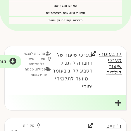
האדם והבריאה
מצוות ונושאים סביביתיים
תרבות קהילה וקיימות
לג בעומר-
החברה להגנת
מערכי שיעור של
מערכי שיעור
מערכי
הור
החברה להגנת
בל תשחית
שיעור
ופסולת
,
מפסח
הטבע לל"ג בעומר
לילדים
עד שבועות
– מיועד לתלמידי
יסודי
ר' חיים
מקורות
חכמ