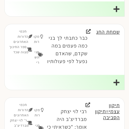
שמחת החג
חכמי
מקו
הדורות
כבר כתבתי לך בני
רות
האחרונים
כמה פעמים במה
ספר החינוך
חגי
מצוה שכד
שקדם, שהאדם
תש
נפעל לפי פעולותיו
רי
תיקון
חכמי
מקו
הדורות
עצמי=תיקון
רבי לוי יצחק
רות
האחרונים
הסביבה
מברדיצ'ב היה
ר' לוי יצחק
חגי
מברדיצ'ב
אומר: "כשראיתי כי