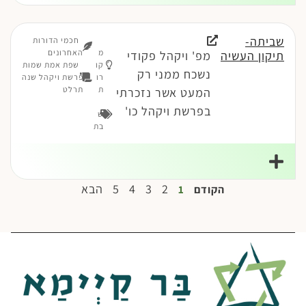
שביתה-
חכמי הדורות
מ
האחרונים
תיקון העשיה
מפ' ויקהל פקודי
קו
שפת אמת שמות
נשכח ממני רק
רו
פרשת ויקהל שנה
ת
תרלט
המעט אשר נזכרתי
בפרשת ויקהל כו'
ש
בת
2
3
4
5
הבא
הקודם
1