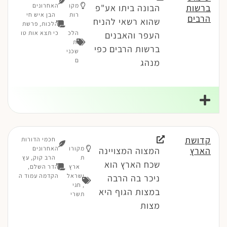
מקו
האחרונים
ברשות
הבונה ביתו אע"פ
רות
הבן איש חי
הרבים
שהוא רשאי להניח
הלכות, פרשת
הלכ
כי תצא אות טו
העפר והאבנים
ות
ברשות הרבים כפי
שכני
ם
מנהג
קדושת
חכמי הדורות
מקורו
האחרונים
הארץ
המצוה המצויינה
ת
הרב קוק, עץ
שכח הארץ הוא
ארץ
הדר השלם,
ישראל
הקדמה עמוד ה
ניכר בה הרבה
,
חגי
במצות הגוף היא
תשרי
מצות