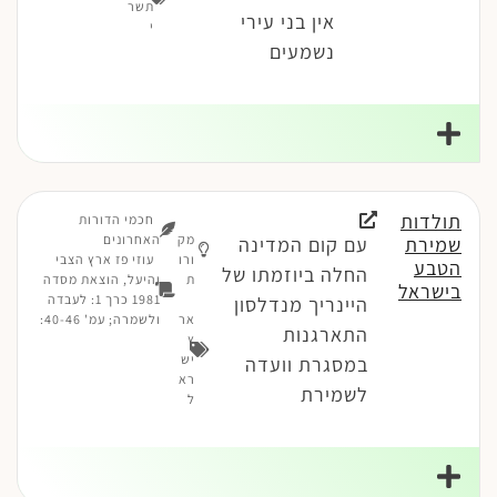
תשר
אין בני עירי
י
נשמעים
תולדות
חכמי הדורות
מק
האחרונים
שמירת
עם קום המדינה
ורו
עוזי פז ארץ הצבי
הטבע
החלה ביוזמתו של
ת
והיעל, הוצאת מסדה
בישראל
1981 כרך 1: לעבדה
היינריך מנדלסון
אר
ולשמרה; עמ' 40-46:
התארגנות
ץ
יש
במסגרת וועדה
רא
לשמירת
ל