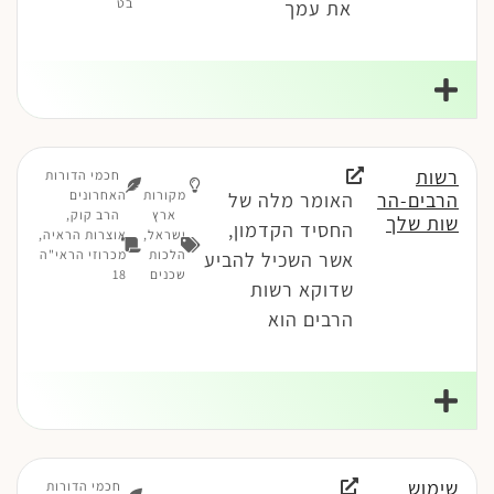
בט
את עמך
רשות
חכמי הדורות
מקורות
האחרונים
הרבים-הר
האומר מלה של
ארץ
הרב קוק,
שות שלך
החסיד הקדמון,
ישראל
,
אוצרות הראיה,
הלכות
מכרוזי הראי"ה
אשר השכיל להביע
שכנים
18
שדוקא רשות
הרבים הוא
שימוש
חכמי הדורות