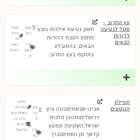
עץ החרוב –
מקו
חכמי
סמל לנטיעה
חשק נטיעת אילנות נובע
רות
הדור
לדורות
מחפץ הטבת הדורות
ות
הבאים
ט"ו
האח
הבאים, בהמובלט
בשב
רונים
בתוקפו בעץ החרוב.
ט
תפילת
חכמי
מק
הדורות
הנוטעים
אבינו שבשמיםבונה ציון
ורו
האחרונים
וירושליםומכונן מלכות
ת
הרב בן
ציון חי
ישראל.השקיפה ממעון
ט"ו
עוזיאל
קדשך מן השמיםוברך
בש