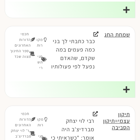
שמחת החג
חכמי
מקו
הדורות
כבר כתבתי לך בני
רות
האחרונים
כמה פעמים במה
ספר החינוך
חגי
מצוה שכד
שקדם, שהאדם
תש
נפעל לפי פעולותיו
רי
תיקון
חכמי
מקו
הדורות
עצמי=תיקון
רבי לוי יצחק
רות
האחרונים
הסביבה
מברדיצ'ב היה
ר' לוי יצחק
חגי
מברדיצ'ב
אומר: "כשראיתי כי