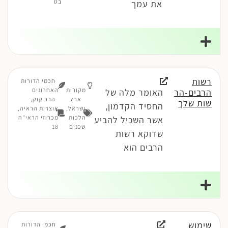
בט
את עמך
רשות
חכמי הדורות
מקורות
האחרונים
הרבים-הר
האומר מלה של
ארץ
הרב קוק,
שות שלך
החסיד הקדמון,
ישראל
,
אוצרות הראיה,
הלכות
מכרוזי הראי"ה
אשר השכיל להביע
שכנים
18
שדוקא רשות
הרבים הוא
שימוש
חכמי הדורות