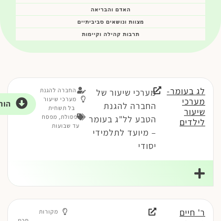
האדם והבריאה
מצוות ונושאים סביביתיים
תרבות קהילה וקיימות
לג בעומר-
החברה להגנת
מערכי שיעור של
מערכי שיעור
מערכי
הור
החברה להגנת
בל תשחית
שיעור
ופסולת
,
מפסח
הטבע לל"ג בעומר
לילדים
עד שבועות
– מיועד לתלמידי
יסודי
ר' חיים
מקורות
חכמ