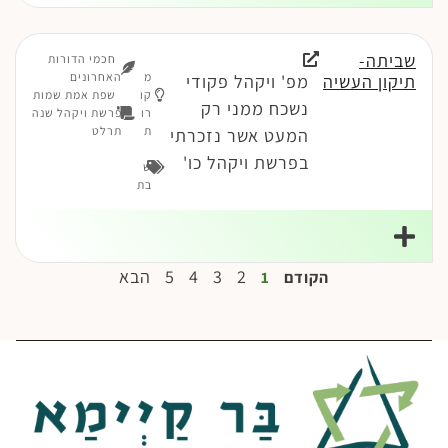
שביתה-
חכמי הדורות
מ
האחרונים
תיקון העשיה
מפ' ויקהל פקודי
קו
שפת אמת שמות
נשכח ממני רק
רו
פרשת ויקהל שנה
ת
תרלט
המעט אשר נזכרתי
בפרשת ויקהל כו'
ש
בת
2
3
4
5
הבא
הקודם
1