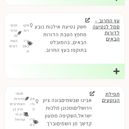
עץ החרוב –
מקו
חכמי
סמל לנטיעה
חשק נטיעת אילנות נובע
רות
הדור
לדורות
מחפץ הטבת הדורות
ות
הבאים
ט"ו
האח
הבאים, בהמובלט
בשב
רונים
בתוקפו בעץ החרוב.
ט
תפילת
חכמי
מק
הדורות
הנוטעים
אבינו שבשמיםבונה ציון
ורו
האחרונים
וירושליםומכונן מלכות
ת
הרב בן
ציון חי
ישראל.השקיפה ממעון
ט"ו
עוזיאל
קדשך מן השמיםוברך
בש