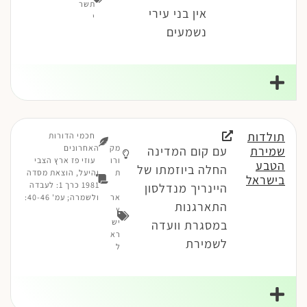
תשר
אין בני עירי
י
נשמעים
תולדות
חכמי הדורות
מק
האחרונים
שמירת
עם קום המדינה
ורו
עוזי פז ארץ הצבי
הטבע
החלה ביוזמתו של
ת
והיעל, הוצאת מסדה
בישראל
1981 כרך 1: לעבדה
היינריך מנדלסון
אר
ולשמרה; עמ' 40-46:
התארגנות
ץ
יש
במסגרת וועדה
רא
לשמירת
ל