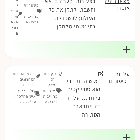
מצאנז היה
בצעירותי בערה בי אש
משמריות
י
אומר:
וחשבתי לתקן את כל
-
הדור
מחוייבות
ות
העולם; לכשגדלתי
לבריאה
האח
נתייאשתי מלתקן
רוני
ם
על יום
מקורות
חכמי הדורות
חגי
האחרונים
הכיפורים
איש הדת הרי
תשרי
,
הגרי"ד
הוא סובייקטיבי
משמריות-
סולובייצ'יק,
מחוייבות
איש ההלכה,
ביותר… על ידי
לבריאה
עמ' 62-65
זה מתבארת
הסתירה