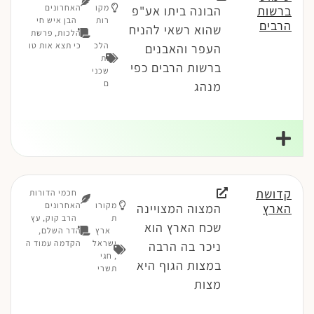
מקו
האחרונים
ברשות
הבונה ביתו אע"פ
רות
הבן איש חי
הרבים
שהוא רשאי להניח
הלכות, פרשת
הלכ
כי תצא אות טו
העפר והאבנים
ות
ברשות הרבים כפי
שכני
ם
מנהג
קדושת
חכמי הדורות
מקורו
האחרונים
הארץ
המצוה המצויינה
ת
הרב קוק, עץ
שכח הארץ הוא
ארץ
הדר השלם,
ישראל
הקדמה עמוד ה
ניכר בה הרבה
,
חגי
במצות הגוף היא
תשרי
מצות