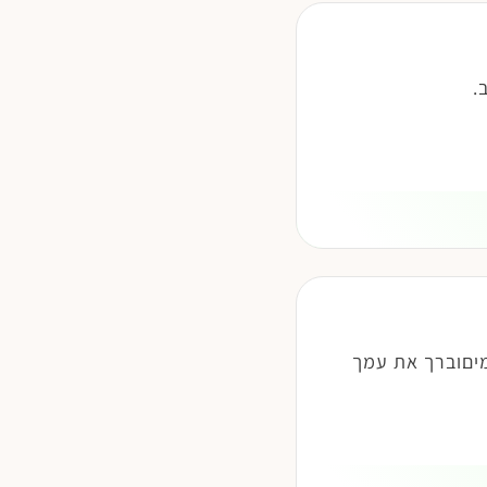
.
מיםוברך את עמך