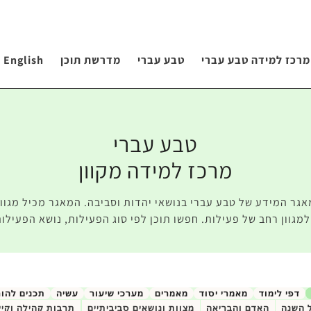
מרכז למידה טבע עברי
טבע עברי
מדרשת תוכן
English
טבע עברי
מרכז למידה מקוון
אגר המידע של טבע עברי בנושאי יהדות וסביבה. המאגר מכיל מגוון 
מגוון רחב של פעילות. חפשו תוכן לפי סוג הפעילות, נושא הפעילות
דפי לימוד
מאמרי יסוד
מאמרים
מערכי שיעור
עשיה
תכנים להו
 השנה
האדם והבריאה
מצוות ונושאים סביביתיים
תרבות קהילה וקיי