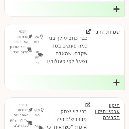
שמחת החג
חכמי
מקו
הדורות
כבר כתבתי לך בני
רות
האחרונים
כמה פעמים במה
ספר החינוך
חגי
מצוה שכד
שקדם, שהאדם
תש
נפעל לפי פעולותיו
רי
תיקון
חכמי
מקו
הדורות
עצמי=תיקון
רבי לוי יצחק
רות
האחרונים
הסביבה
מברדיצ'ב היה
ר' לוי יצחק
חגי
מברדיצ'ב
אומר: "כשראיתי כי