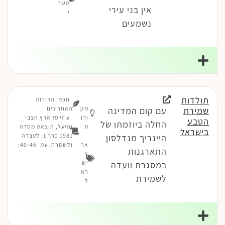
תשר
אין בני עירי
י
נשמעים
תולדות
חכמי הדורות
מק
האחרונים
שמירת
עם קום המדינה
ורו
עוזי פז ארץ הצבי
הטבע
החלה ביוזמתו של
ת
והיעל, הוצאת מסדה
בישראל
1981 כרך 1: לעבדה
היינריך מנדלסון
אר
ולשמרה; עמ' 40-46:
התארגנות
ץ
יש
במסגרת וועדה
רא
לשמירת
ל