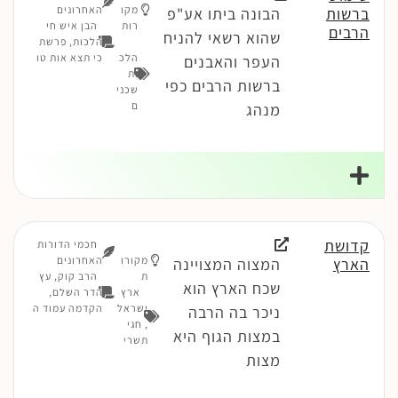
מקו
האחרונים
ברשות
הבונה ביתו אע"פ
רות
הבן איש חי
הרבים
שהוא רשאי להניח
הלכות, פרשת
הלכ
כי תצא אות טו
העפר והאבנים
ות
ברשות הרבים כפי
שכני
ם
מנהג
קדושת
חכמי הדורות
מקורו
האחרונים
הארץ
המצוה המצויינה
ת
הרב קוק, עץ
שכח הארץ הוא
ארץ
הדר השלם,
ישראל
הקדמה עמוד ה
ניכר בה הרבה
,
חגי
במצות הגוף היא
תשרי
מצות