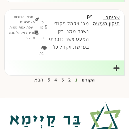
שביתה-
חכמי הדורות
מ
האחרונים
תיקון העשיה
מפ' ויקהל פקודי
קו
שפת אמת שמות
נשכח ממני רק
רו
פרשת ויקהל שנה
ת
תרלט
המעט אשר נזכרתי
בפרשת ויקהל כו'
ש
בת
2
3
4
5
הבא
הקודם
1