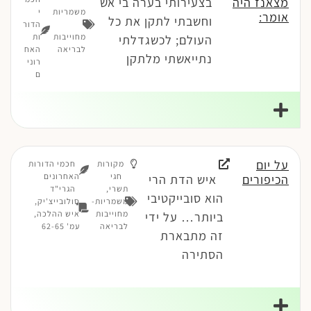
מצאנז היה
בצעירותי בערה בי אש
משמריות
י
אומר:
וחשבתי לתקן את כל
-
הדור
מחוייבות
ות
העולם; לכשגדלתי
לבריאה
האח
נתייאשתי מלתקן
רוני
ם
על יום
מקורות
חכמי הדורות
חגי
האחרונים
הכיפורים
איש הדת הרי
תשרי
,
הגרי"ד
הוא סובייקטיבי
משמריות-
סולובייצ'יק,
מחוייבות
איש ההלכה,
ביותר… על ידי
לבריאה
עמ' 62-65
זה מתבארת
הסתירה