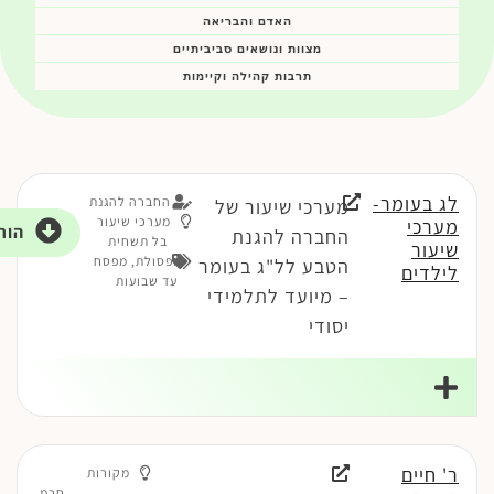
האדם והבריאה
מצוות ונושאים סביביתיים
תרבות קהילה וקיימות
לג בעומר-
החברה להגנת
מערכי שיעור של
מערכי שיעור
מערכי
הור
החברה להגנת
בל תשחית
שיעור
ופסולת
,
מפסח
הטבע לל"ג בעומר
לילדים
עד שבועות
– מיועד לתלמידי
יסודי
ר' חיים
מקורות
חכמ