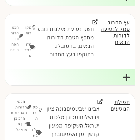
עץ החרוב –
מקו
חכמי
סמל לנטיעה
חשק נטיעת אילנות נובע
רות
הדור
לדורות
מחפץ הטבת הדורות
ות
הבאים
ט"ו
האח
הבאים, בהמובלט
בשב
רונים
בתוקפו בעץ החרוב.
ט
תפילת
חכמי
מק
הדורות
הנוטעים
אבינו שבשמיםבונה ציון
ורו
האחרונים
וירושליםומכונן מלכות
ת
הרב בן
ציון חי
ישראל.השקיפה ממעון
ט"ו
עוזיאל
קדשך מן השמיםוברך
בש