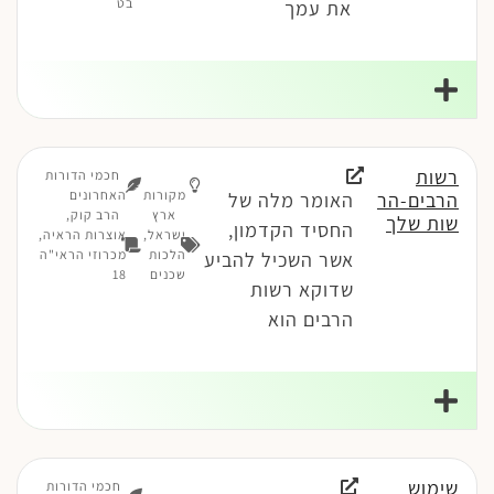
בט
את עמך
רשות
חכמי הדורות
מקורות
האחרונים
הרבים-הר
האומר מלה של
ארץ
הרב קוק,
שות שלך
החסיד הקדמון,
ישראל
,
אוצרות הראיה,
הלכות
מכרוזי הראי"ה
אשר השכיל להביע
שכנים
18
שדוקא רשות
הרבים הוא
שימוש
חכמי הדורות