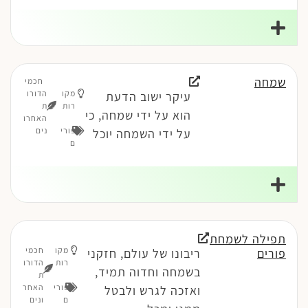
שמחה
חכמי
מקו
הדורו
עיקר ישוב הדעת
רות
ת
הוא על ידי שמחה, כי
האחרו
פורי
נים
על ידי השמחה יוכל
ם
תפילה לשמחת
מקו
חכמי
פורים
ריבונו של עולם, חזקני
רות
הדורו
בשמחה וחדוה תמיד,
ת
פורי
האחר
ואזכה לגרש ולבטל
ם
ונים