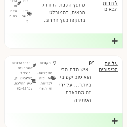
רות
הדור
לדורות
מחפץ הטבת הדורות
ות
הבאים
ט"ו
האח
הבאים, בהמובלט
בשב
רונים
בתוקפו בעץ החרוב.
ט
על יום
מקורות
חכמי הדורות
האחרונים
הכיפורים
איש הדת הרי
משמריות-
הגרי"ד
הוא סובייקטיבי
מחוייבות
סולובייצ'יק,
לבריאה
,
איש ההלכה,
ביותר… על ידי
חגי תשרי
עמ' 62-65
זה מתבארת
הסתירה