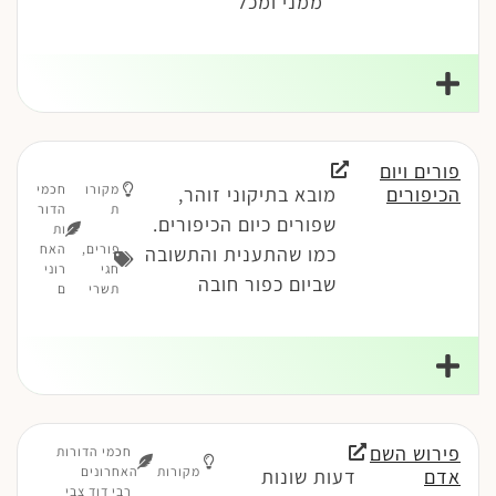
ממני ומכל
פורים ויום
מקורו
חכמי
הכיפורים
מובא בתיקוני זוהר,
ת
הדור
שפורים כיום הכיפורים.
ות
פורים
,
האח
כמו שהתענית והתשובה
חגי
רוני
שביום כפור חובה
תשרי
ם
פירוש השם
חכמי הדורות
מקורות
האחרונים
אדם
דעות שונות
רבי דוד צבי