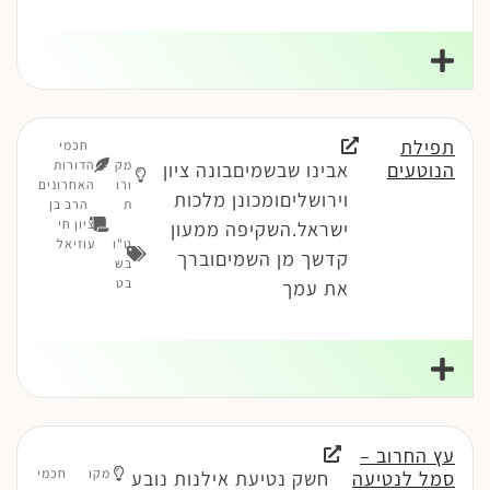
תפילת
חכמי
מק
הדורות
הנוטעים
אבינו שבשמיםבונה ציון
ורו
האחרונים
וירושליםומכונן מלכות
ת
הרב בן
ציון חי
ישראל.השקיפה ממעון
ט"ו
עוזיאל
קדשך מן השמיםוברך
בש
בט
את עמך
עץ החרוב –
מקו
חכמי
סמל לנטיעה
חשק נטיעת אילנות נובע