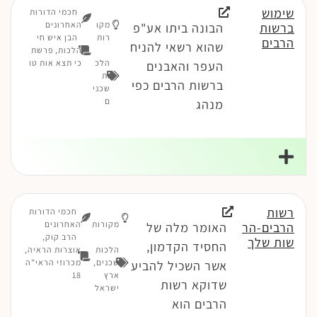
שימוש
חכמי הדורות
מקו
האחרונים
ברשות
הבונה ביתו אע"פ
רות
הבן איש חי
הרבים
שהוא רשאי להניח
הלכות, פרשת
הלכ
כי תצא אות טו
העפר והאבנים
ות
ברשות הרבים כפי
שכני
ם
מנהג
רשות
חכמי הדורות
מקורות
האחרונים
הרבים-הר
האומר מלה של
הרב קוק,
שות שלך
החסיד הקדמון,
הלכות
אוצרות הראיה,
שכנים
,
מכרוזי הראי"ה
אשר השכיל להביע
ארץ
18
שדוקא רשות
ישראל
הרבים הוא