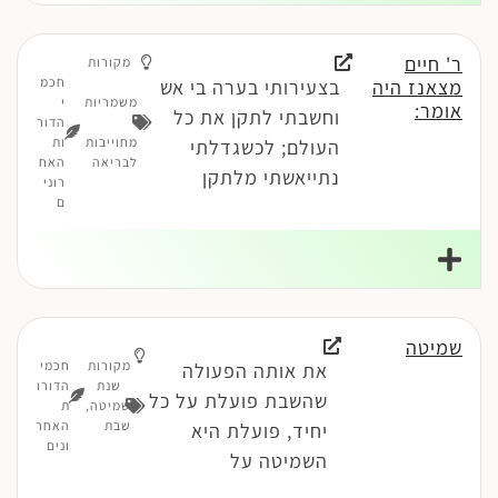
ר' חיים
מקורות
חכמ
מצאנז היה
בצעירותי בערה בי אש
משמריות
י
אומר:
וחשבתי לתקן את כל
-
הדור
מחוייבות
ות
העולם; לכשגדלתי
לבריאה
האח
נתייאשתי מלתקן
רוני
ם
שמיטה
מקורות
חכמי
את אותה הפעולה
שנת
הדורו
שהשבת פועלת על כל
שמיטה
,
ת
שבת
האחר
יחיד, פועלת היא
ונים
השמיטה על