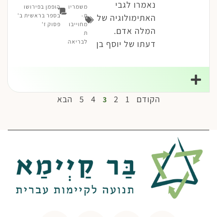
נאמרו לגבי
משמריו
הופמן בפירושו
ת-
בספר בראשית ב'
האתימולוגיה של
מחוייבו
פסוק ז'
המלה אדם.
ת
לבריאה
דעתו של יוסף בן
הקודם
1
2
4
5
הבא
3