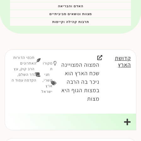
האדם והבריאה
מצוות ונושאים סביביתיים
תרבות קהילה וקיימות
קדושת
חכמי הדורות
מקורו
האחרונים
הארץ
המצוה המצויינה
ת
הרב קוק, עץ
שכח הארץ הוא
חגי
הדר השלם,
תשרי
,
הקדמה עמוד ה
ניכר בה הרבה
ארץ
במצות הגוף היא
ישראל
מצות