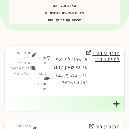
האדם והבריאה
מצוות ונושאים סביביתיים
תרבות קהילה וקיימות
תכנון עירוני-
חכמי ימי
מקורו
הביניים
לחיים ניתנו
א שבט לוי–אף
ת
הרמב"ם,
על פי שאין להם
הלכות שמיטה
נושאי
ויובל פרק יג:
חלק בארץ, כבר
ם
נצטוו ישראל
סביבת
יים
תכנון עירוני
חכמי ימי