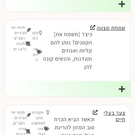
שמחת מצווה
חכמי ימי
מקו
הביניים
כיצד [משמח את]
רות
רמב"ם
הקטנים? נותן להם
הלכות
חגי
יו"ט ו יח
קליות ואגוזים
תש
ומגדנות, והנשים קונה
רי
להן
צער בעלי
מקורות
חכמי ימי
מזון
הביניים
חיים
וכאשר הביא הכרח
למחשבה
רמב''ם,
טוב המזון להריגת
,
צער
מורה
בעלי
נבוכים