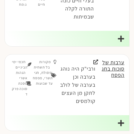
בעלי חיים כונה
חיים
ג:מח
התורה לקלה
שבמיתות
ערבות של
מקורות
חכמי ימי
בל תשחית
הביניים
סוכות בחג
ורבי"ק היה נוהג
ופסולת
,
חגי
הגהות
הפסח
בערבה וכן
תשרי
,
מפסח
אשרי
עד שבועות
מסכת
בערבה של לולב
סוכה פרק
לתקן מן העצים
ד
קולמסים