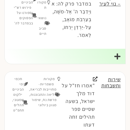
מקורו
הביניים
– נוי לעיר
במדבר פרק לה: א
ת
פירוש רש"י
וַיְדַבֵּר ה' אֶל-מֹשֶׁה,
וספורנו על
נושאי
הפסוקים
בְּעַרְבֹת מוֹאָב,
ם
בבמדבר לה'
עַל-יַרְדֵּן יְרֵחוֹ,
סביב
תיים
לֵאמֹר.
שירות
מקורות
חכמי
משמריות-
ימי
ותשבחות
"אמרו חז"ל על
מחוייבות לבריאה
,
הביניים
דוד מלך
פליאה והתבוננות
,
ילקוט
פרשת נח
,
שימור
שמעוני,
ישראל, בשעה
מגוון ביולוגי
תהלים
שסיים ספר
תתפ"ט
תהילים זחה
דעתו