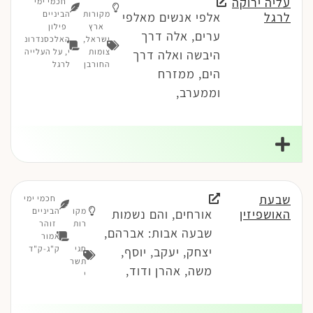
עליה ירוקה
חכמי ימי
מקורות
הביניים
לרגל
אלפי אנשים מאלפי
ארץ
פילון
ערים, אלה דרך
ישראל
,
האלכסנדרונ
צומות
י, על העלייה
היבשה ואלה דרך
החורבן
לרגל
הים, ממזרח
וממערב,
שבעת
חכמי ימי
מקו
הביניים
האושפיזין
אורחים, והם נשמות
רות
זוהר
שבעה אבות: אברהם,
אמור
חגי
ק"ג-ק"ד
יצחק, יעקב, יוסף,
תשר
משה, אהרן ודוד,
י