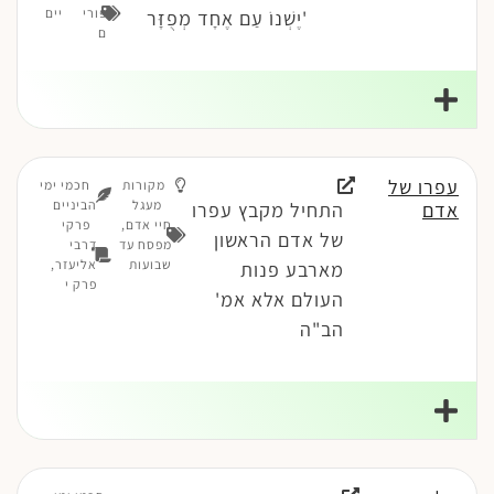
פורי
יים
'יֶשְׁנוֹ עַם אֶחָד מְפֻזָּר
ם
עפרו של
מקורות
חכמי ימי
מעגל
הביניים
אדם
התחיל מקבץ עפרו
חיי אדם
,
פרקי
של אדם הראשון
מפסח עד
דרבי
שבועות
אליעזר,
מארבע פנות
פרק י
העולם אלא אמ'
הב"ה