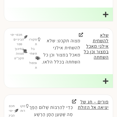
שלא
חכמי ימי
מקורו
הביניים
להשחית
מצוה תקכט: שלא
ת
ספר
אילני מאכל
להשחית אילני
בל
החינוך
במצור וכן כל
תשחי
מצווה
מאכל במצור וכן כל
השחתה
ת
תקכ"ט
השחתה בכלל הלאו.
ופסול
ת
פורים – חג של
מקו
חכמ
יציאה אל הזולת
כְּדֵי לְהַרְבּוֹת שָׁלוֹם הֶפֶךְ
רות
י ימי
מַה שֶּׁטָּעַן הָמָן הָרָשָׁע
הבינ