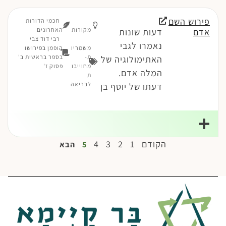
פירוש השם
חכמי הדורות
מקורות
האחרונים
אדם
דעות שונות
רבי דוד צבי
נאמרו לגבי
משמריו
הופמן בפירושו
ת-
בספר בראשית ב'
האתימולוגיה של
מחוייבו
פסוק ז'
המלה אדם.
ת
לבריאה
דעתו של יוסף בן
הקודם
1
2
3
4
5
הבא